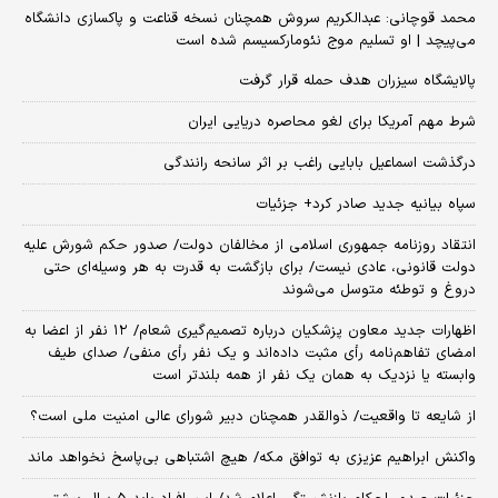
محمد قوچانی: عبدالکریم سروش همچنان نسخه قناعت و پاکسازی دانشگاه
می‌پیچد | او تسلیم موج نئومارکسیسم شده است
پالایشگاه سیزران هدف حمله قرار گرفت
شرط مهم آمریکا برای لغو محاصره دریایی ایران
درگذشت اسماعیل بابایی راغب بر اثر سانحه رانندگی
سپاه بیانیه جدید صادر کرد+ جزئیات
انتقاد روزنامه جمهوری اسلامی از مخالفان دولت/ صدور حکم شورش علیه
دولت قانونی، عادی نیست/ برای بازگشت به قدرت به هر وسیله‌ای حتی
دروغ و توطئه متوسل می‌شوند
اظهارات جدید معاون پزشکیان درباره تصمیم‌گیری شعام/ ۱۲ نفر از اعضا به
امضای تفاهم‌نامه رأی مثبت داده‌اند و یک نفر رأی منفی/ صدای طیف
وابسته یا نزدیک به همان یک نفر از همه بلندتر است
از شایعه تا واقعیت/ ذوالقدر همچنان دبیر شورای ‌عالی امنیت ملی است؟
واکنش ابراهیم عزیزی به توافق مکه/ هیچ اشتباهی بی‌پاسخ نخواهد ماند