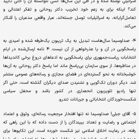
اسرائیلی نوشته شده و در طی این سال‌ها کسی نتوانسته آن را حتی تأیید
کند؟ اینکه برای به زعم خود تخریب دکتر روحانی و تفکر اعتدالی و
تعامل‌گرایانه، به اسرائیلیات توسل جسته‌اند، عیار واقعی مدعیان را آشکار
می‌کند.
۴- صداوسیما سال‌هاست تبدیل به یک تریبون یک‌طرفه شده و امیدی به
پاسخگویی در آن و یا عذرخواهی از آن نیست. ۴ نامه ارسال‌شده در ایام
انتخابات ریاست‌جمهوری برای پاسخگویی به ادعاهای دروغ برخی کاندیداها
در مناظره‌ها، از سوی سازمان بی‌پاسخ ماند اما پاسخ دکتر روحانی به آن‌ها
خوشبختانه به نحو گسترده‌ای در فضای مجازی و رسانه‌های عمومی منتشر
شد. دیگر دوران تک‌گویی و نشنیدن صدای دیگران گذشته است، حتی اگر
تنها رادیو تلویزیون انحصاری در کشور باشد و محفل سیاسی
شکست‌خوردگان انتخاباتی و جریانات تندرو.
۵- آقای جبلی! صداوسیما نه تنها افتخار مرجعیت رسانه‌ای، وثوق و اعتماد
اجتماعی و رضایت و تعداد بییندگان را از دست داده که با این راهی که
رفته، در رعایت اخلاق اسلامی نیز شکست‌ خورده است. این تکاپوها برای