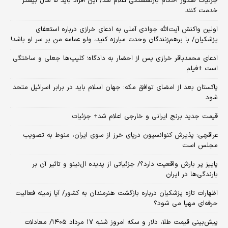
جزئیات صدور احکام بازنشستگی اعلام شد/ این افراد باید ۵ سال بیشتر
خدمت کنند
اولین واکنش آیت‌الله جوادی آملی به ادعای خرازی درباره استعفای
پزشکیان/ با برهم‌زنندگان وحدت مبارزه کنید، ولو عمامه من بر سر او باشد!
ادعای محمدباقر خرازی پس از احضار به دادگاه؛ کلیپ‌ها جعلی و ساختگی
است +فیلم
پاکستان بعد از امضای توافق مکه: جهان اسلام باید در برابر اسرائیل متحد
شود
قیمت جدید برنج ایرانی و خارجی اعلام شد+ جزئیات
عراقچی: پذیرش کنوانسیون دریای خرز از سوی ایران، منوط به تصویب
مجلس است
پاییز پر بارش واقعیت دارد؟/ جزئیاتی از پدیده ال‌نینو و تاثیر آن بر
بارندگی‌ها در ایران
اظهارات تازه پزشکیان درباره بازگشت هنرمندان به کشور/ آیا زمینه فعالیت
حرفه‌ای مهیا می شود؟
پیش‌بینی قیمت طلا، دلار و سکه امروز شنبه ۱۷ مرداد ۱۴۰۵/ معادلات