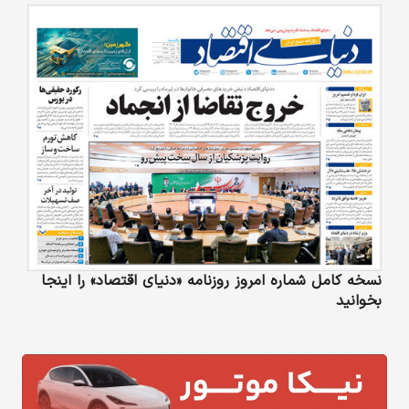
نسخه کامل شماره امروز روزنامه «دنیای‌ اقتصاد» را اینجا
بخوانید