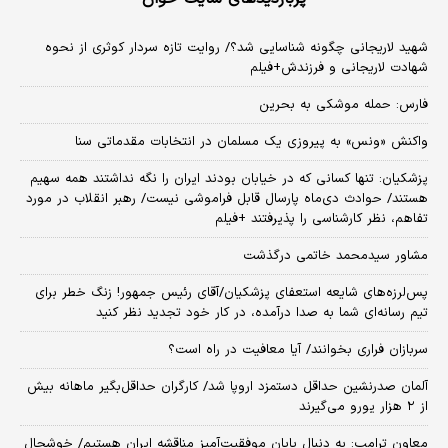
شهید لاریجانی چگونه شناسایی شد؟/ روایت تازه سردار کوثری از نحوه
شهادت لاریجانی و فرزندش+فیلم
فارس: حمله موشکی به بحرین
واکنش «ونس» به پیروزی یک مسلمان در انتخابات مقدماتی سنا
پزشکیان: تنها کسانی که در خیابان بودند ایران را نگه نداشتند همه سهیم
هستند/ حوادث دی‌ماه پارسال قابل فراموشی نیست/ رهبر انقلاب در مورد
تفاهم، نظر کارشناسی را پذیرفتند +فیلم
مشاور سیدمحمد خاتمی درگذشت
پس‌لرزه‌های شایعه استعفای پزشکیان/آقای رئیس جمهور! زنگ خطر برای
تیم رسانه‌ای شما به صدا درآمده، در کار خود تجدید نظر کنید
سربازان فراری بخوانند/ آیا معافیت در راه است؟
آلمان صدرنشین حداقل دستمزد اروپا شد/ کارگران حداقل‌بگیر ماهانه بیش
از ۲ هزار یورو می‌گیرند
معاون ترامپ: به دنبال پایان موفقیت‌آمیز مناقشه ایران هستیم/ خوشحال