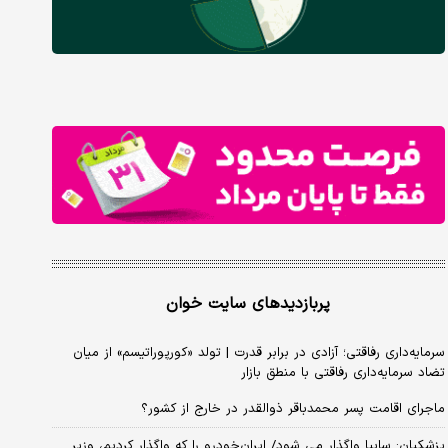
پربازدیدهای سایت خوان
سرمایه‌داری رفاقتی؛ آزادی در برابر قدرت | تولد «کورپوراتیسم» از میان
تضاد سرمایه‌داری رفاقتی با منطق بازار
ماجرای اقامت پسر محمدباقر ذوالقدر در خارج از کشور؟
پزشکیان: سایپا واگذار می شود/ ایران‌خودرو را که واگذار کردیم، وزیر