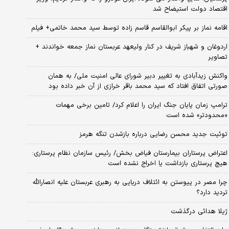
اقتصاد دولت استیضاح شد
اقامه نماز بر پیکر ابوالقاسم قاسم زاده توسط سید محمد خاتمی+ فیلم
اردوغان و شهباز شریف در کنار ولیعهد عربستان نماز جمعه خواندند +
تصاویر
واکنش زیدآبادی به تغییر دبیر شورای عالی امنیت ملی/ به همان
صورتی اتفاق افتاد که سید محمد باقر خرازی از آن خبر داده بود
ترامپ زمان پایان جنگ ایران را اعلام کرد/ تامین برخی مهمات
«محدودتر» شده است
توئیت جدید محسن رضایی درباره بازشدن تنگه هرمز
اعتراض پرستاران بیمارستان فیاض بخش/ رئیس سازمان نظام پرستاری:
هیچ پرستاری بازداشت یا اخراج نشده است
چرا مصر در پیوستن به ائتلاف دریایی به رهبری عربستان علیه انصارالله
تردید دارد؟
ژیلا هدائی درگذشت