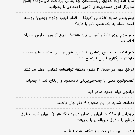
مابه التفاوت حقوق بازنشستگان چه زمانی پرداخت می‌شود؟/ پاسخ
مدیرکل امور مستمری‌های تامین اجتماعی را بخوانید
پیش‌بینی منابع اطلاعاتی آمریکا از اقدام قریب‌الوقوع پوتین/ روسیه
قصد حمله به یک عضو ناتو را دارد؟
خبر مهم برای دانش آموزان پایه هفتم/ نتایج آزمون مدارس سمپاد
اعلام شد
خبر انتصاب محسن رضایی به دبیری شورای عالی امنیت ملی صحت
دارد؟/ خبرگزاری فارس توضیح داد
توافق مهم در جده/ ۳ کشور منطقه توافقنامه نظامی امضا می‌کنند
گفت‌وگوی متنی با چت‌جی‌پی‌تی نامحدود و رایگان شد + جزئیات
عراقچی پیام جدید صادر کرد
تصادف شدید در این محور/ ۴ نفر جان باختند
جزئیاتی از مذاکرات ایران و عمان درباره تنگه هرمز/ تهران شرط انطباق
توافق با حقوق بین‌الملل را پذیرفت
انفجار مهیب در یک پالایشگاه نفت + فیلم