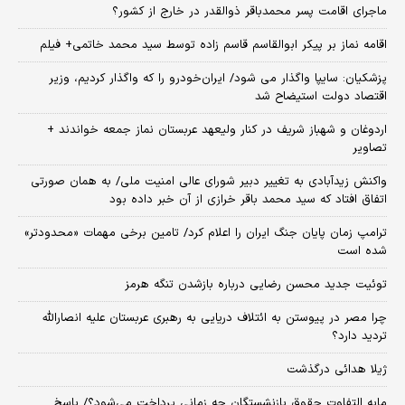
ماجرای اقامت پسر محمدباقر ذوالقدر در خارج از کشور؟
اقامه نماز بر پیکر ابوالقاسم قاسم زاده توسط سید محمد خاتمی+ فیلم
پزشکیان: سایپا واگذار می شود/ ایران‌خودرو را که واگذار کردیم، وزیر
اقتصاد دولت استیضاح شد
اردوغان و شهباز شریف در کنار ولیعهد عربستان نماز جمعه خواندند +
تصاویر
واکنش زیدآبادی به تغییر دبیر شورای عالی امنیت ملی/ به همان صورتی
اتفاق افتاد که سید محمد باقر خرازی از آن خبر داده بود
ترامپ زمان پایان جنگ ایران را اعلام کرد/ تامین برخی مهمات «محدودتر»
شده است
توئیت جدید محسن رضایی درباره بازشدن تنگه هرمز
چرا مصر در پیوستن به ائتلاف دریایی به رهبری عربستان علیه انصارالله
تردید دارد؟
ژیلا هدائی درگذشت
مابه التفاوت حقوق بازنشستگان چه زمانی پرداخت می‌شود؟/ پاسخ