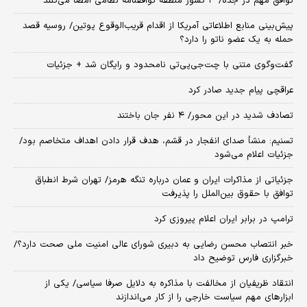
توافق مهم در جده/ ۳ کشور منطقه توافقنامه نظامی امضا می‌کنند
پیش‌بینی منابع اطلاعاتی آمریکا از اقدام قریب‌الوقوع پوتین/ روسیه قصد
حمله به یک عضو ناتو را دارد؟
گفت‌وگوی متنی با چت‌جی‌پی‌تی نامحدود و رایگان شد + جزئیات
عراقچی پیام جدید صادر کرد
تصادف شدید در این محور/ ۴ نفر جان باختند
تسنیم: منشأ صدای انفجار در قشم، هدف قرار دادن اهداف متخاصم بود/
جزئیات اعلام می‌شود
جزئیاتی از مذاکرات ایران و عمان درباره تنگه هرمز/ تهران شرط انطباق
توافق با حقوق بین‌الملل را پذیرفت
ترامپ در برابر ایران اعلام پیروزی کرد
خبر انتصاب محسن رضایی به دبیری شورای عالی امنیت ملی صحت دارد؟/
خبرگزاری فارس توضیح داد
انتقاد ظریفیان از مخالفت با مذاکره به دلایل صرفا سیاسی/ یکی از
ابزارهای مهم سیاست خارجی را از کار می‌اندازند