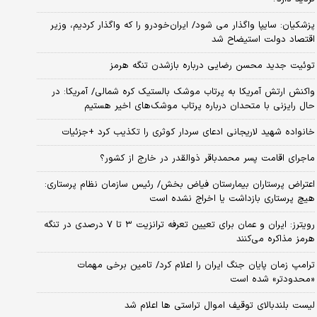
پزشکیان: سایپا واگذار می شود/ ایران‌خودرو را که واگذار کردیم، وزیر
اقتصاد دولت استیضاح شد
توئیت جدید محسن رضایی درباره بازشدن تنگه هرمز
واکنش ارتش آمریکا به پرتاب موشک بالستیک کره شمالی/ آمریکا: در
حال رایزنی با متحدان درباره پرتاب موشک‌های اخیر هستیم
خانواده شهید لاریجانی ادعای سردار کوثری را تکذیب کرد +جزئیات
ماجرای اقامت پسر محمدباقر ذوالقدر در خارج از کشور؟
اعتراض پرستاران بیمارستان فیاض بخش/ رئیس سازمان نظام پرستاری:
هیچ پرستاری بازداشت یا اخراج نشده است
رویترز: ایران و عمان برای تعیین تعرفه ترانزیت ۳ تا ۷ درصدی در تنگه
هرمز مذاکره می‌کنند
ترامپ زمان پایان جنگ ایران را اعلام کرد/ تامین برخی مهمات
«محدودتر» شده است
لیست بلندبالای توقیف اموال تراستی ها اعلام شد