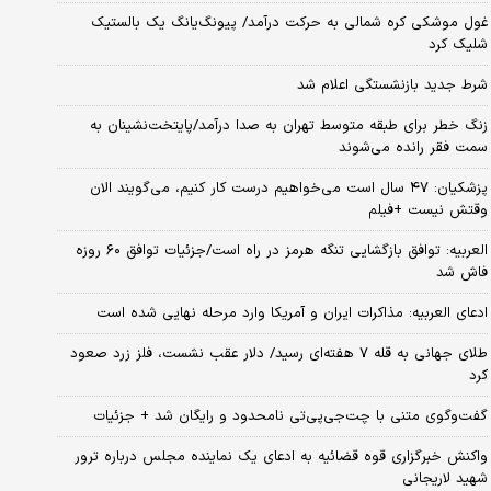
غول موشکی کره شمالی به حرکت درآمد/ پیونگ‌یانگ یک بالستیک
شلیک کرد
شرط جدید بازنشستگی اعلام شد
زنگ خطر برای طبقه متوسط تهران به صدا درآمد/پایتخت‌نشینان به
سمت فقر رانده می‌شوند
پزشکیان: ۴۷ سال است می‌خواهیم درست کار کنیم، می‌گویند الان
وقتش نیست +فیلم
العربیه: توافق بازگشایی تنگه هرمز در راه است/جزئیات توافق ۶۰ روزه
فاش شد
ادعای العربیه: مذاکرات ایران و آمریکا وارد مرحله نهایی شده است
طلای جهانی به قله ۷ هفته‌ای رسید/ دلار عقب نشست، فلز زرد صعود
کرد
گفت‌وگوی متنی با چت‌جی‌پی‌تی نامحدود و رایگان شد + جزئیات
واکنش خبرگزاری قوه قضائیه به ادعای یک نماینده مجلس درباره ترور
شهید لاریجانی