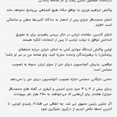
درگذشت اسماعیل بابایی راغب بر اثر سانحه رانندگی
واکنش ابراهیم عزیزی به توافق مکه/ هیچ اشتباهی بی‌پاسخ نخواهد ماند
ادعای محمدباقر خرازی پس از احضار به دادگاه؛ کلیپ‌ها جعلی و ساختگی
است +فیلم
ادعای گاردین: مقامات ایرانی در حال بررسی راهبردی برای به تعویق
انداختن توافق با دولت ترامپ تا پس از انتخابات کنگره هستند
اولین واکنش آیت‌الله جوادی آملی به ادعای خرازی درباره استعفای
پزشکیان/ با برهم‌زنندگان وحدت مبارزه کنید، ولو عمامه من بر سر او باشد!
عراقچی: پذیرش کنوانسیون دریای خرز از سوی ایران، منوط به تصویب
مجلس است
حاجی دلیگانی: مجلس اجازه تصویب کنوانسیون دریای خزر را نمی‌دهد
ردپای بیش از ۳ یا ۴ جرم جدی امنیتی و کیفری در گفته های محمدباقر
خرازی/ هشدار برای آن‌هایی که می‌خواهند به ۲۵۰ هزار نفر بپیوندند
اگر جلیلی رئیس جمهور می شد، چه اتفاقی می افتاد؟/ رشیدی کوچی: تا
آخرین لحظه تلاش کردیم از درگیری جلوگیری شود