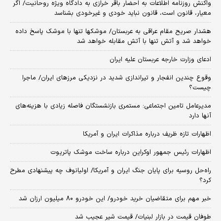
واکنش روزنامه اطلاعات به احضار باقر خرازی به دادگاه ویژه روحانیت/ اگر
معیار، قانون است، قانون نباید خودی و غیرخودی بشناسد
هشدار صریح مقام عراقی به عربستان/ موشکها تنها با موشک پاسخ داده
خواهد شد و آتش تنها با آتش مقابله خواهد شد
ادعای وزارت خارجه عربستان علیه ایران
وقوع چندین انفجار و تیراندازی شدید در نزدیکی مرز‌های ایران/ ماجرا
چیست؟
مدیرعامل تامین اجتماعی: مستمری بازنشستگان فاصله زیادی با هزینه‌های
آنها دارد
اظهارات تازه ظریف درباره مذاکرات ایران و آمریکا
اظهارات رئیس جمهور اوکراین درباره ساخت موشک پاتریوت
راه‌حل روسیه برای پایان جنگ ایران و آمریکا/ اولیانوف چه پیشنهادی مطرح
کرد؟
خبر مهم برای متقاضیان خرید خودرو/ این خودرو ۸۰ میلیون ارزان شد
طوفان قیمت در بازار لبنیات/ قیمت شیر عجیب شد