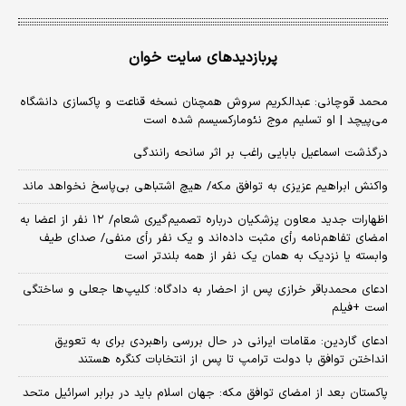
پربازدیدهای سایت خوان
محمد قوچانی: عبدالکریم سروش همچنان نسخه قناعت و پاکسازی دانشگاه
می‌پیچد | او تسلیم موج نئومارکسیسم شده است
درگذشت اسماعیل بابایی راغب بر اثر سانحه رانندگی
واکنش ابراهیم عزیزی به توافق مکه/ هیچ اشتباهی بی‌پاسخ نخواهد ماند
اظهارات جدید معاون پزشکیان درباره تصمیم‌گیری شعام/ ۱۲ نفر از اعضا به
امضای تفاهم‌نامه رأی مثبت داده‌اند و یک نفر رأی منفی/ صدای طیف
وابسته یا نزدیک به همان یک نفر از همه بلندتر است
ادعای محمدباقر خرازی پس از احضار به دادگاه؛ کلیپ‌ها جعلی و ساختگی
است +فیلم
ادعای گاردین: مقامات ایرانی در حال بررسی راهبردی برای به تعویق
انداختن توافق با دولت ترامپ تا پس از انتخابات کنگره هستند
پاکستان بعد از امضای توافق مکه: جهان اسلام باید در برابر اسرائیل متحد