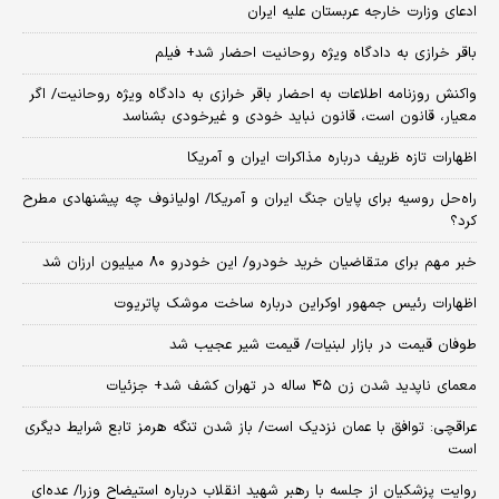
ادعای وزارت خارجه عربستان علیه ایران
باقر خرازی به دادگاه ویژه روحانیت احضار شد+ فیلم
واکنش روزنامه اطلاعات به احضار باقر خرازی به دادگاه ویژه روحانیت/ اگر
معیار، قانون است، قانون نباید خودی و غیرخودی بشناسد
اظهارات تازه ظریف درباره مذاکرات ایران و آمریکا
راه‌حل روسیه برای پایان جنگ ایران و آمریکا/ اولیانوف چه پیشنهادی مطرح
کرد؟
خبر مهم برای متقاضیان خرید خودرو/ این خودرو ۸۰ میلیون ارزان شد
اظهارات رئیس جمهور اوکراین درباره ساخت موشک پاتریوت
طوفان قیمت در بازار لبنیات/ قیمت شیر عجیب شد
معمای ناپدید شدن زن ۴۵ ساله در تهران کشف شد+ جزئیات
عراقچی: توافق با عمان نزدیک است/ باز شدن تنگه هرمز تابع شرایط دیگری
است
روایت پزشکیان از جلسه با رهبر شهید انقلاب درباره استیضاح وزرا/ عده‌ای