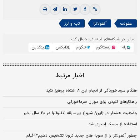
عفونت
آنفولانزا
تب و لرز
ما را در شبکه‌های اجتماعی دنبال کنید
بله
اینستاگرم
تلگرام
ایکس
لینکدین
اخبار مرتبط
هنگام سرماخوردگی از انجام این ۸ اشتباه پرهیز کنید
راهکارهای کلیدی برای دوران سرماخورگی
وضعیت هشدار در ژاپن/ شیوع بی‌سابقه آنفلوآنزا در ۲۰ سال اخیر
استفاده از ماسک اجباری شد
چطور آنفولانزا را از سویه های جدید کرونا تشخیص دهیم؟+فیلم