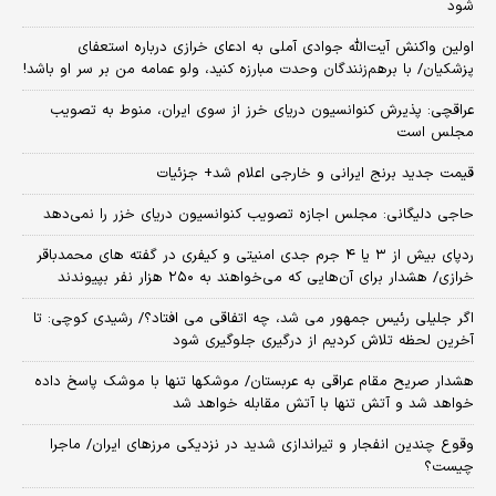
شود
اولین واکنش آیت‌الله جوادی آملی به ادعای خرازی درباره استعفای
پزشکیان/ با برهم‌زنندگان وحدت مبارزه کنید، ولو عمامه من بر سر او باشد!
عراقچی: پذیرش کنوانسیون دریای خرز از سوی ایران، منوط به تصویب
مجلس است
قیمت جدید برنج ایرانی و خارجی اعلام شد+ جزئیات
حاجی دلیگانی: مجلس اجازه تصویب کنوانسیون دریای خزر را نمی‌دهد
ردپای بیش از ۳ یا ۴ جرم جدی امنیتی و کیفری در گفته های محمدباقر
خرازی/ هشدار برای آن‌هایی که می‌خواهند به ۲۵۰ هزار نفر بپیوندند
اگر جلیلی رئیس جمهور می شد، چه اتفاقی می افتاد؟/ رشیدی کوچی: تا
آخرین لحظه تلاش کردیم از درگیری جلوگیری شود
هشدار صریح مقام عراقی به عربستان/ موشکها تنها با موشک پاسخ داده
خواهد شد و آتش تنها با آتش مقابله خواهد شد
وقوع چندین انفجار و تیراندازی شدید در نزدیکی مرز‌های ایران/ ماجرا
چیست؟