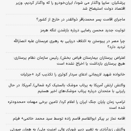
پزشکیان: سایپا واگذار می شود/ ایران‌خودرو را که واگذار کردیم، وزیر
اقتصاد دولت استیضاح شد
ماجرای اقامت پسر محمدباقر ذوالقدر در خارج از کشور؟
توئیت جدید محسن رضایی درباره بازشدن تنگه هرمز
چرا مصر در پیوستن به ائتلاف دریایی به رهبری عربستان علیه انصارالله
تردید دارد؟
اعتراض پرستاران بیمارستان فیاض بخش/ رئیس سازمان نظام پرستاری:
هیچ پرستاری بازداشت یا اخراج نشده است
خانواده شهید لاریجانی ادعای سردار کوثری را تکذیب کرد +جزئیات
واکنش ارتش آمریکا به پرتاب موشک بالستیک کره شمالی/ آمریکا: در حال
رایزنی با متحدان درباره پرتاب موشک‌های اخیر هستیم
ترامپ زمان پایان جنگ ایران را اعلام کرد/ تامین برخی مهمات «محدودتر»
شده است
اقامه نماز بر پیکر ابوالقاسم قاسم زاده توسط سید محمد خاتمی+ فیلم
واکنش زیدآبادی به تغییر دبیر شورای عالی امنیت ملی/ به همان صورتی