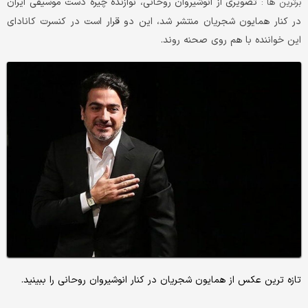
تصویری از انوشیروان روحانی، نوازنده چیره دست موسیقی ایران
برترین ها :
در کنار همایون شجریان منتشر شد، این دو قرار است در کنسرت کانادای
این خواننده با هم روی صحنه روند.
تازه ترین عکس از همایون شجریان در کنار انوشیروان روحانی را ببینید.