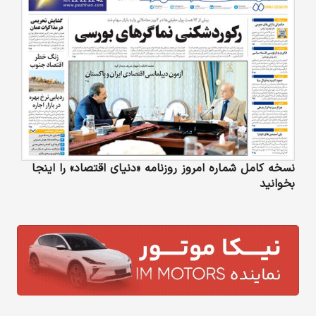
نسخه کامل شماره امروز روزنامه «دنیای‌ اقتصاد» را اینجا
بخوانید