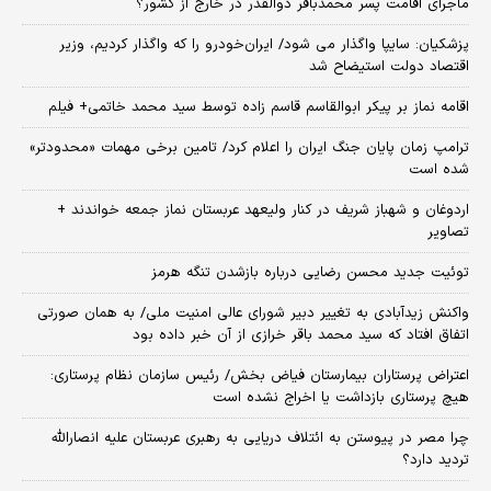
ماجرای اقامت پسر محمدباقر ذوالقدر در خارج از کشور؟
پزشکیان: سایپا واگذار می شود/ ایران‌خودرو را که واگذار کردیم، وزیر
اقتصاد دولت استیضاح شد
اقامه نماز بر پیکر ابوالقاسم قاسم زاده توسط سید محمد خاتمی+ فیلم
ترامپ زمان پایان جنگ ایران را اعلام کرد/ تامین برخی مهمات «محدودتر»
شده است
اردوغان و شهباز شریف در کنار ولیعهد عربستان نماز جمعه خواندند +
تصاویر
توئیت جدید محسن رضایی درباره بازشدن تنگه هرمز
واکنش زیدآبادی به تغییر دبیر شورای عالی امنیت ملی/ به همان صورتی
اتفاق افتاد که سید محمد باقر خرازی از آن خبر داده بود
اعتراض پرستاران بیمارستان فیاض بخش/ رئیس سازمان نظام پرستاری:
هیچ پرستاری بازداشت یا اخراج نشده است
چرا مصر در پیوستن به ائتلاف دریایی به رهبری عربستان علیه انصارالله
تردید دارد؟