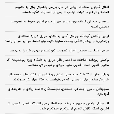
ادعای گاردین: مقامات ایرانی در حال بررسی راهبردی برای به تعویق
انداختن توافق با دولت ترامپ تا پس از انتخابات کنگره هستند
عراقچی: پذیرش کنوانسیون دریای خرز از سوی ایران، منوط به تصویب
مجلس است
اولین واکنش آیت‌الله جوادی آملی به ادعای خرازی درباره استعفای
پزشکیان/ با برهم‌زنندگان وحدت مبارزه کنید، ولو عمامه من بر سر او باشد!
حاجی دلیگانی: مجلس اجازه تصویب کنوانسیون دریای خزر را نمی‌دهد
واکنش روزنامه اطلاعات به احضار باقر خرازی به دادگاه ویژه روحانیت/ اگر
معیار، قانون است، قانون نباید خودی و غیرخودی بشناسد
ردپای بیش از ۳ یا ۴ جرم جدی امنیتی و کیفری در گفته های محمدباقر
خرازی/ هشدار برای آن‌هایی که می‌خواهند به ۲۵۰ هزار نفر بپیوندند
مدیرعامل تامین اجتماعی: مستمری بازنشستگان فاصله زیادی با هزینه‌های
آنها دارد
اگر جلیلی رئیس جمهور می شد، چه اتفاقی می افتاد؟/ رشیدی کوچی: تا
آخرین لحظه تلاش کردیم از درگیری جلوگیری شود