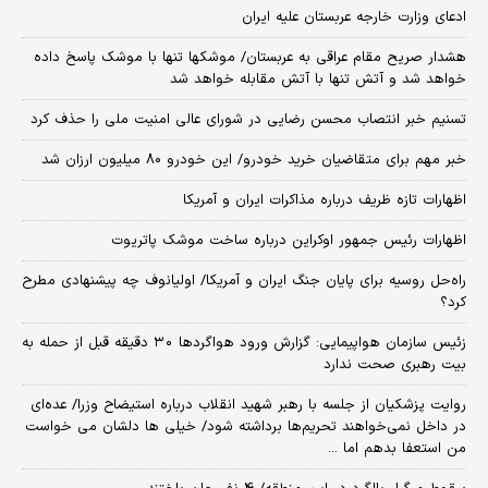
ادعای وزارت خارجه عربستان علیه ایران
هشدار صریح مقام عراقی به عربستان/ موشکها تنها با موشک پاسخ داده
خواهد شد و آتش تنها با آتش مقابله خواهد شد
تسنیم خبر انتصاب محسن رضایی در شورای عالی امنیت ملی را حذف کرد
خبر مهم برای متقاضیان خرید خودرو/ این خودرو ۸۰ میلیون ارزان شد
اظهارات تازه ظریف درباره مذاکرات ایران و آمریکا
اظهارات رئیس جمهور اوکراین درباره ساخت موشک پاتریوت
راه‌حل روسیه برای پایان جنگ ایران و آمریکا/ اولیانوف چه پیشنهادی مطرح
کرد؟
زئیس سازمان هواپیمایی: گزارش ورود هواگردها ٣٠ دقیقه قبل از حمله به
بیت رهبری صحت ندارد
روایت پزشکیان از جلسه با رهبر شهید انقلاب درباره استیضاح وزرا/ عده‌ای
در داخل نمی‌خواهند تحریم‌ها برداشته شود/ خیلی ها دلشان می خواست
من استعفا بدهم اما ...