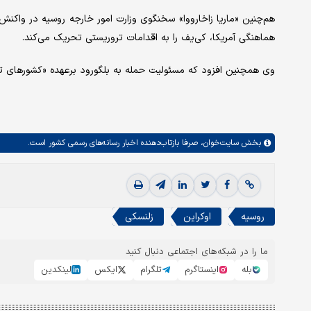
هم‌چنین «ماریا زاخارووا» سخنگوی وزارت امور خارجه روسیه در واکن
هماهنگی آمریکا، کی‌یف را به اقدامات تروریستی تحریک می‌کند.
وی همچنین افزود که مسئولیت حمله به بلگورود برعهده «کشورهای تام
بخش
سایت‌خوان،
صرفا بازتاب‌دهنده اخبار رسانه‌های رسمی کشور است.
روسیه
اوکراین
زلنسکی
ما را در شبکه‌های اجتماعی دنبال کنید
بله
اینستاگرم
تلگرام
ایکس
لینکدین