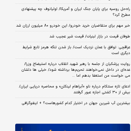
راه‌حل روسیه برای پایان جنگ ایران و آمریکا/ اولیانوف چه پیشنهادی
مطرح کرد؟
خبر مهم برای متقاضیان خرید خودرو/ این خودرو ۸۰ میلیون ارزان شد
طوفان قیمت در بازار لبنیات/ قیمت شیر عجیب شد
عراقچی: توافق با عمان نزدیک است/ باز شدن تنگه هرمز تابع شرایط
دیگری است
روایت پزشکیان از جلسه با رهبر شهید انقلاب درباره استیضاح وزرا/
عده‌ای در داخل نمی‌خواهند تحریم‌ها برداشته شود/ خیلی ها دلشان
می خواست من استعفا بدهم اما ...
ادعای تازه سنتکام درباره ناو «آبراهام لینکلن» و محاصره دریایی ایران/
بیش از ۳۰ کشتی اجازه عبور گرفتند
بیشترین آب شیرین جهان در اختیار کدام کشورهاست؟ + اینفوگرافی