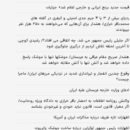
قیمت جدید برنج ایرانی و خارجی اعلام شد+ جزئیات
ردپای بیش از ۳ یا ۴ جرم جدی امنیتی و کیفری در گفته های
محمدباقر خرازی/ هشدار برای آن‌هایی که می‌خواهند به ۲۵۰ هزار نفر
بپیوندند
اگر جلیلی رئیس جمهور می شد، چه اتفاقی می افتاد؟/ رشیدی کوچی:
تا آخرین لحظه تلاش کردیم از درگیری جلوگیری شود
هشدار صریح مقام عراقی به عربستان/ موشکها تنها با موشک پاسخ
داده خواهد شد و آتش تنها با آتش مقابله خواهد شد
وقوع چندین انفجار و تیراندازی شدید در نزدیکی مرز‌های ایران/ ماجرا
چیست؟
ادعای وزارت خارجه عربستان علیه ایران
واکنش روزنامه اطلاعات به احضار باقر خرازی به دادگاه ویژه روحانیت/
اگر معیار، قانون است، قانون نباید خودی و غیرخودی بشناسد
اظهارات تازه ظریف درباره مذاکرات ایران و آمریکا
اظهارات رئیس جمهور اوکراین درباره ساخت موشک پاتریوت