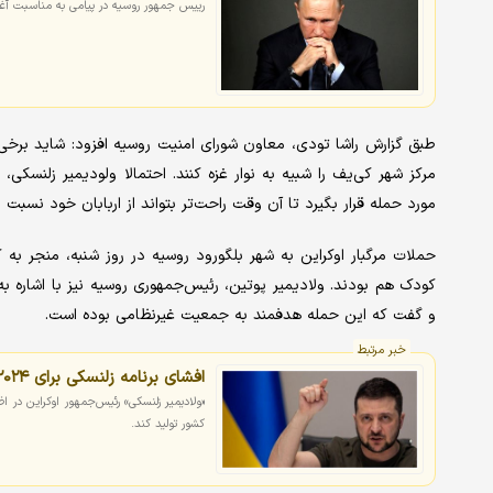
رییس جمهور روسیه در پیامی به مناسبت آغاز سال جدید میلادی، 2024 ر
طبق گزارش راشا تودی، معاون شورای امنیت روسیه افزود: شاید برخی 
مرکز شهر کی‌یف را شبیه به نوار غزه کنند. احتمالا ولودیمیر زلنسک
مورد حمله قرار بگیرد تا آن وقت راحت‌تر بتواند از اربابان خود نسبت
کودک هم بودند. ولادیمیر پوتین، رئیس‌جمهوری روسیه نیز با اشاره به
و گفت که این حمله هدفمند به جمعیت غیرنظامی بوده است.
خبر مرتبط
افشای برنامه زلنسکی برای ۲۰۲۴/ اوکراین چه خوابی برای روسیه دیده است؟
«ولادیمیر زلنسکی» رئیس‌جمهور اوکراین در 
کشور تولید کند.