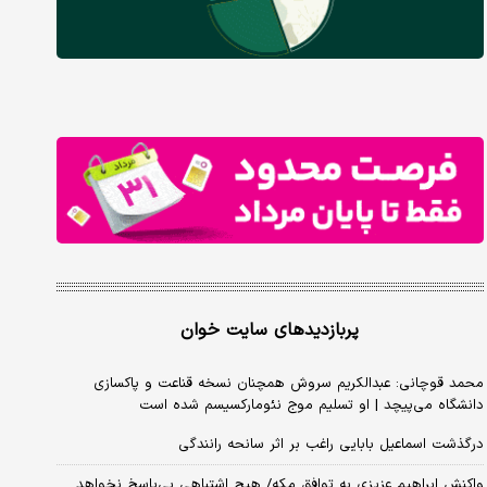
پربازدیدهای سایت خوان
محمد قوچانی: عبدالکریم سروش همچنان نسخه قناعت و پاکسازی
دانشگاه می‌پیچد | او تسلیم موج نئومارکسیسم شده است
درگذشت اسماعیل بابایی راغب بر اثر سانحه رانندگی
واکنش ابراهیم عزیزی به توافق مکه/ هیچ اشتباهی بی‌پاسخ نخواهد