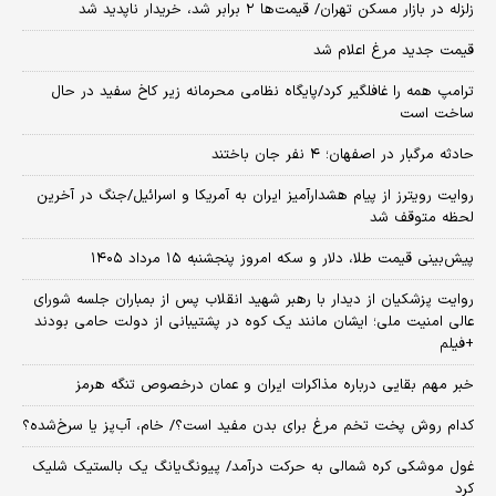
زلزله در بازار مسکن تهران/ قیمت‌ها ۲ برابر شد، خریدار ناپدید شد
قیمت جدید مرغ اعلام شد
ترامپ همه را غافلگیر کرد/پایگاه نظامی محرمانه زیر کاخ سفید در حال
ساخت است
حادثه مرگبار در اصفهان؛ ۴ نفر جان باختند
روایت رویترز از پیام هشدارآمیز ایران به آمریکا و اسرائیل/جنگ در آخرین
لحظه متوقف شد
پیش‌بینی قیمت طلا، دلار و سکه امروز پنجشنبه ۱۵ مرداد ۱۴۰۵
روایت پزشکیان از دیدار با رهبر شهید انقلاب پس از بمباران جلسه شورای
عالی امنیت ملی؛ ایشان مانند یک کوه در پشتیبانی از دولت حامی بودند
+فیلم
خبر مهم بقایی درباره مذاکرات ایران و عمان درخصوص تنگه هرمز
کدام روش پخت تخم مرغ برای بدن مفید است؟/ خام، آب‌پز یا سرخ‌شده؟
غول موشکی کره شمالی به حرکت درآمد/ پیونگ‌یانگ یک بالستیک شلیک
کرد