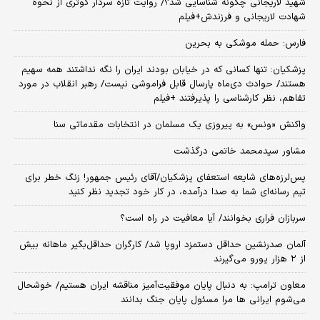
شهید لاریجانی چگونه شناسایی شد؟/ روایت تازه سردار کوثری از نحوه
شهادت لاریجانی و فرزندش+فیلم
فارس: حمله موشکی به بحرین
پزشکیان: تنها کسانی که در خیابان بودند ایران را نگه نداشتند همه سهیم
هستند/ حوادث دی‌ماه پارسال قابل فراموشی نیست/ رهبر انقلاب در مورد
تفاهم، نظر کارشناسی را پذیرفتند +فیلم
واکنش «ونس» به پیروزی یک مسلمان در انتخابات مقدماتی سنا
مشاور سیدمحمد خاتمی درگذشت
پس‌لرزه‌های شایعه استعفای پزشکیان/آقای رئیس جمهور! زنگ خطر برای
تیم رسانه‌ای شما به صدا درآمده، در کار خود تجدید نظر کنید
سربازان فراری بخوانند/ آیا معافیت در راه است؟
آلمان صدرنشین حداقل دستمزد اروپا شد/ کارگران حداقل‌بگیر ماهانه بیش
از ۲ هزار یورو می‌گیرند
معاون ترامپ: به دنبال پایان موفقیت‌آمیز مناقشه ایران هستیم/ خوشحال
می‌شوم ایرانی ها مرا مسئول پایان جنگ بدانند