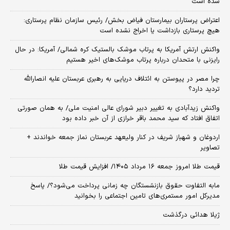
شده است
اعتراض پرستاران بیمارستان فیاض بخش/ رئیس سازمان نظام پرستاری:
هیچ پرستاری بازداشت یا اخراج نشده است
واکنش ارتش آمریکا به پرتاب موشک بالستیک کره شمالی/ آمریکا: در حال
رایزنی با متحدان درباره پرتاب موشک‌های اخیر هستیم
چرا مصر در پیوستن به ائتلاف دریایی به رهبری عربستان علیه انصارالله
تردید دارد؟
واکنش زیدآبادی به تغییر دبیر شورای عالی امنیت ملی/ به همان صورتی
اتفاق افتاد که سید محمد باقر خرازی از آن خبر داده بود
اردوغان و شهباز شریف در کنار ولیعهد عربستان نماز جمعه خواندند +
تصاویر
قیمت طلا امروز جمعه ۱۶ مرداد ۱۴۰۵/ افزایش قیمت طلا
مابه التفاوت حقوق بازنشستگان چه زمانی پرداخت می‌شود؟/ پاسخ
مدیرکل امور مستمری‌های تامین اجتماعی را بخوانید
ژیلا هدائی درگذشت