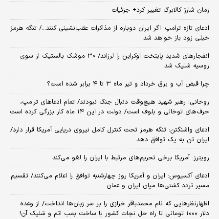
زمان شارژ کالابرگ تغییر کرد+ جزئیات
ادعای تازه ترامپ: اگر ایران دوباره از مذاکرات عقب‌نشینی کنند.../ تنگه هرمز
خیلی زود باز خواهد شد
انفجارهای شدید پایتخت اوکراین را لرزاند/ ۳۰ موشک بالستیک از سوی
روسیه شلیک شد
چرا قبض آب و برق خرداد و تیر ماه ۳ تا ۴ برابر شده است؟
روحانی: رهبر شهید هیچ‌وقت دنبال جنگ نبودند/ تمام ادعاهای ترامپ،
حرف‌های توخالی و بلوف است/ دولت در این ۱۴ ماه کار بزرگی کرده است
ادعای واشنگتن: تنگه هرمز تحت کنترل کامل نیروی دریایی آمریکا قرار دارد/
ایران تن به یک توافق دهد
رویترز: آمریکا برخی تحریم‌های مرتبط با ایران را لغو می‌کند
ادعای آکسیوس: ایران و آمریکا روز چهارشنبه توافق را اعلام می‌کنند/ تقسیم
مسیر تردد کشتی‌ها میان ایران و عمان
اظهارنظرهایی که نام محمدباقر خرازی را بر سر زبان‌ها انداخت/ از وعده
دلار ۱۰۰۰ تومانی تا راه حل نجات کشور با ساخت بمب اتم و شلیک آن!