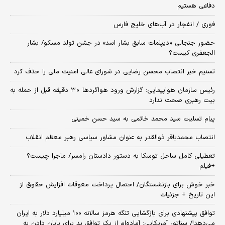
دفاعی هستیم
فوری / انفجار در آب‌های خلیج فارس
حضور جنجالی «دیپلمات سابق بشار اسد» در جشن تولد مسکو/ بشار
الجعفری کیست؟
تسنیم خبر انتصاب محسن رضایی در شورای عالی امنیت ملی را حذف کرد
رئیس سازمان هواپیمایی: گزارش ورود هواگردها ٣٠ دقیقه قبل از حمله به
بیت رهبری صحت ندارد
پیام تسلیت سید محمد خاتمی به سید حسن خمینی
انتصاب محمدباقر ذوالقدر به عنوان مشاور سیاسی رهبر معظم انقلاب
تعطیلی کامل ساحل توسکا به دستور دادستان رامسر/ ماجرا چیست؟
+فیلم
خبر خوش برای بازنشستگان/ احتمال پرداخت معوقات افزایش حقوق از
این تاریخ + جزئیات
توافق پیشنهادی برای بازگشایی تنگه هرمز سالانه ۱۰۰ میلیارد دلار به ایران
می‌دهد!/ سناتور آمریکایی: آماده‌ام از یک توافق بد برای پایان دادن به