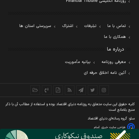
روزنامه انگلیسی Financial Tribune
تماس با ما
تبلیغات
اشتراک
سرپرستی استان ها
همکاری با ما
درباره ما
معرفی روزنامه
بیانیه مأموریت
آئین نامه اخلاق حرفه ای
کليه حقوق اين سايت متعلق به روزنامه دنيای اقتصاد بوده و استفاده از مطالب آن با ذکر
منبع بلامانع است
سئو: گروه رسانه‌ای دنیای اقتصاد
طراحی سایت خبری
آسام