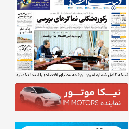
نسخه کامل شماره امروز روزنامه «دنیای‌ اقتصاد» را اینجا بخوانید