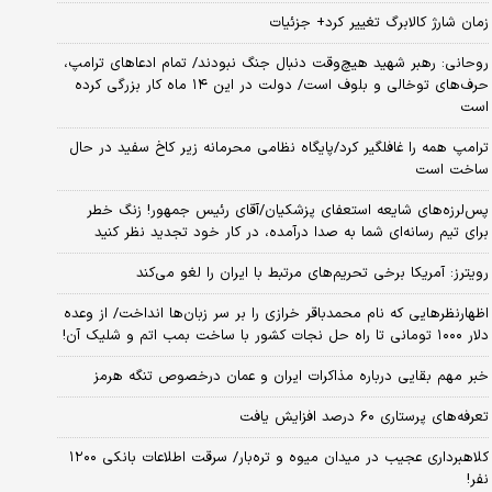
زمان شارژ کالابرگ تغییر کرد+ جزئیات
روحانی: رهبر شهید هیچ‌وقت دنبال جنگ نبودند/ تمام ادعاهای ترامپ،
حرف‌های توخالی و بلوف است/ دولت در این ۱۴ ماه کار بزرگی کرده
است
ترامپ همه را غافلگیر کرد/پایگاه نظامی محرمانه زیر کاخ سفید در حال
ساخت است
پس‌لرزه‌های شایعه استعفای پزشکیان/آقای رئیس جمهور! زنگ خطر
برای تیم رسانه‌ای شما به صدا درآمده، در کار خود تجدید نظر کنید
رویترز: آمریکا برخی تحریم‌های مرتبط با ایران را لغو می‌کند
اظهارنظرهایی که نام محمدباقر خرازی را بر سر زبان‌ها انداخت/ از وعده
دلار ۱۰۰۰ تومانی تا راه حل نجات کشور با ساخت بمب اتم و شلیک آن!
خبر مهم بقایی درباره مذاکرات ایران و عمان درخصوص تنگه هرمز
تعرفه‌های پرستاری ۶۰ درصد افزایش یافت
کلاهبرداری عجیب در میدان میوه و تره‌بار/ سرقت اطلاعات بانکی ۱۲۰۰
نفر!