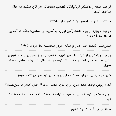
ترامپ همه را غافلگیر کرد/پایگاه نظامی محرمانه زیر کاخ سفید در حال
ساخت است
حادثه مرگبار در اصفهان؛ ۴ نفر جان باختند
روایت رویترز از پیام هشدارآمیز ایران به آمریکا و اسرائیل/جنگ در آخرین
لحظه متوقف شد
پیش‌بینی قیمت طلا، دلار و سکه امروز پنجشنبه ۱۵ مرداد ۱۴۰۵
روایت پزشکیان از دیدار با رهبر شهید انقلاب پس از بمباران جلسه شورای
عالی امنیت ملی؛ ایشان مانند یک کوه در پشتیبانی از دولت حامی بودند
+فیلم
خبر مهم بقایی درباره مذاکرات ایران و عمان درخصوص تنگه هرمز
کدام روش پخت تخم مرغ برای بدن مفید است؟/ خام، آب‌پز یا سرخ‌شده؟
غول موشکی کره شمالی به حرکت درآمد/ پیونگ‌یانگ یک بالستیک شلیک
کرد
موج جدید گرما در راه کشور