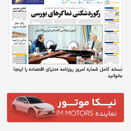
نسخه کامل شماره امروز روزنامه «دنیای‌ اقتصاد» را اینجا
بخوانید