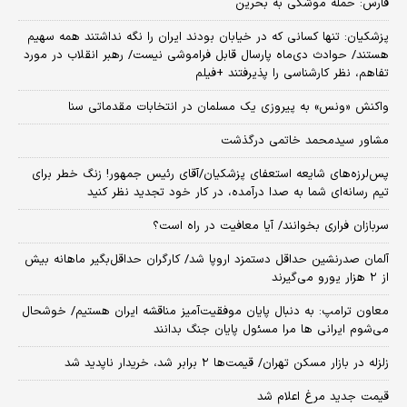
فارس: حمله موشکی به بحرین
پزشکیان: تنها کسانی که در خیابان بودند ایران را نگه نداشتند همه سهیم
هستند/ حوادث دی‌ماه پارسال قابل فراموشی نیست/ رهبر انقلاب در مورد
تفاهم، نظر کارشناسی را پذیرفتند +فیلم
واکنش «ونس» به پیروزی یک مسلمان در انتخابات مقدماتی سنا
مشاور سیدمحمد خاتمی درگذشت
پس‌لرزه‌های شایعه استعفای پزشکیان/آقای رئیس جمهور! زنگ خطر برای
تیم رسانه‌ای شما به صدا درآمده، در کار خود تجدید نظر کنید
سربازان فراری بخوانند/ آیا معافیت در راه است؟
آلمان صدرنشین حداقل دستمزد اروپا شد/ کارگران حداقل‌بگیر ماهانه بیش
از ۲ هزار یورو می‌گیرند
معاون ترامپ: به دنبال پایان موفقیت‌آمیز مناقشه ایران هستیم/ خوشحال
می‌شوم ایرانی ها مرا مسئول پایان جنگ بدانند
زلزله در بازار مسکن تهران/ قیمت‌ها ۲ برابر شد، خریدار ناپدید شد
قیمت جدید مرغ اعلام شد