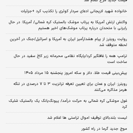
قیمت جدید مرغ اعلام شد
خانواده شهید لاریجانی ادعای سردار کوثری را تکذیب کرد +جزئیات
واکنش ارتش آمریکا به پرتاب موشک بالستیک کره شمالی/ آمریکا: در حال
رایزنی با متحدان درباره پرتاب موشک‌های اخیر هستیم
روایت رویترز از پیام هشدارآمیز ایران به آمریکا و اسرائیل/جنگ در آخرین
لحظه متوقف شد
ترامپ همه را غافلگیر کرد/پایگاه نظامی محرمانه زیر کاخ سفید در حال
ساخت است
پیش‌بینی قیمت طلا، دلار و سکه امروز پنجشنبه ۱۵ مرداد ۱۴۰۵
رویترز: ایران و عمان برای تعیین تعرفه ترانزیت ۳ تا ۷ درصدی در تنگه
هرمز مذاکره می‌کنند
غول موشکی کره شمالی به حرکت درآمد/ پیونگ‌یانگ یک بالستیک شلیک
کرد
لیست بلندبالای توقیف اموال تراستی ها اعلام شد
موج جدید گرما در راه کشور