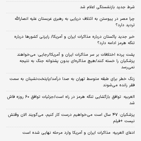
شرط جدید بازنشستگی اعلام شد
چرا مصر در پیوستن به ائتلاف دریایی به رهبری عربستان علیه انصارالله
تردید دارد؟
خبر جدید پاکستان درباره مذاکرات ایران و آمریکا/ رایزنی کشورها درباره
تنگه هرمز ادامه دارد؟
پشت پرده اختلافات بر سر مذاکرات ایران و آمریکا/رجایی: می‌خواهند
پزشکیان را خسته کنند/هیچ مذاکره‌ای بدون پشتوانه جنگ به نتیجه
نمی‌رسد
زنگ خطر برای طبقه متوسط تهران به صدا درآمد/پایتخت‌نشینان به سمت
فقر رانده می‌شوند
العربیه: توافق بازگشایی تنگه هرمز در راه است/جزئیات توافق ۶۰ روزه فاش
شد
پزشکیان: ۴۷ سال است می‌خواهیم درست کار کنیم، می‌گویند الان وقتش
نیست +فیلم
ادعای العربیه: مذاکرات ایران و آمریکا وارد مرحله نهایی شده است