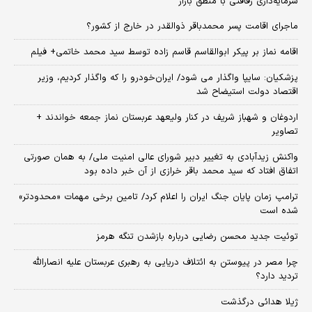
سرمایه‌داری رفاقتی با منطق بازار
ماجرای اقامت پسر محمدباقر ذوالقدر در خارج از کشور؟
اقامه نماز بر پیکر ابوالقاسم قاسم زاده توسط سید محمد خاتمی+ فیلم
پزشکیان: سایپا واگذار می شود/ ایران‌خودرو را که واگذار کردیم، وزیر
اقتصاد دولت استیضاح شد
اردوغان و شهباز شریف در کنار ولیعهد عربستان نماز جمعه خواندند +
تصاویر
واکنش زیدآبادی به تغییر دبیر شورای عالی امنیت ملی/ به همان صورتی
اتفاق افتاد که سید محمد باقر خرازی از آن خبر داده بود
ترامپ زمان پایان جنگ ایران را اعلام کرد/ تامین برخی مهمات «محدودتر»
شده است
توئیت جدید محسن رضایی درباره بازشدن تنگه هرمز
چرا مصر در پیوستن به ائتلاف دریایی به رهبری عربستان علیه انصارالله
تردید دارد؟
ژیلا هدائی درگذشت