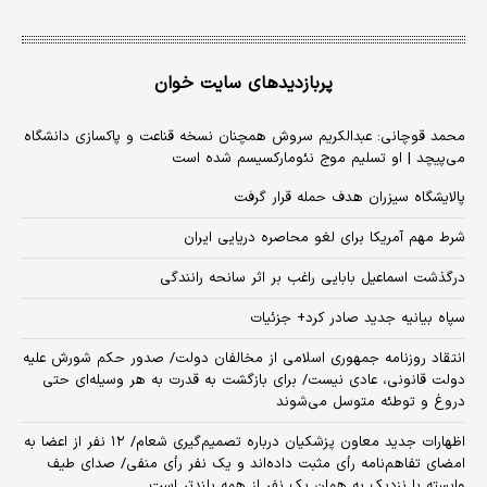
پربازدیدهای سایت خوان
محمد قوچانی: عبدالکریم سروش همچنان نسخه قناعت و پاکسازی دانشگاه
می‌پیچد | او تسلیم موج نئومارکسیسم شده است
پالایشگاه سیزران هدف حمله قرار گرفت
شرط مهم آمریکا برای لغو محاصره دریایی ایران
درگذشت اسماعیل بابایی راغب بر اثر سانحه رانندگی
سپاه بیانیه جدید صادر کرد+ جزئیات
انتقاد روزنامه جمهوری اسلامی از مخالفان دولت/ صدور حکم شورش علیه
دولت قانونی، عادی نیست/ برای بازگشت به قدرت به هر وسیله‌ای حتی
دروغ و توطئه متوسل می‌شوند
اظهارات جدید معاون پزشکیان درباره تصمیم‌گیری شعام/ ۱۲ نفر از اعضا به
امضای تفاهم‌نامه رأی مثبت داده‌اند و یک نفر رأی منفی/ صدای طیف
وابسته یا نزدیک به همان یک نفر از همه بلندتر است