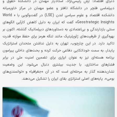
دنیای اقتصاد: آرش رئیسی‌نژاد، استادیار مهمان در دانشکده حقوق و
دیپلماسی فلچر در دانشگاه تافتز و عضو مهمان در مرکز خاورمیانه
دانشکده اقتصاد و علوم سیاسی لندن (LSE) در گفت‌و‌گویی با « World
Geostrategic Insights» گفت که ایران به دلیل کاهش کارآیی الگوهای
سنتی بازدارندگی و بی‌اعتمادی به دستاوردهای دیپلماتیک گذشته، اکنون بر
بهره‌گیری از ظرفیت‌های ژئوپلیتیک مانند تنگه هرمز برای حفظ موازنه قدرت
تاکید دارد. در این چارچوب، تهران به دلیل نداشتن متحدان استراتژیک
پایدار، به سمت خوداتکایی دفاعی حرکت کرده و بحث‌های داخلی پیرامون
برنامه هسته‌ای نیز به عنوان ابزاری برای تضمین امنیت ملی در برابر
فشارهای ساختاری، با جدیت بیشتری دنبال می‌شود. این وضعیت
نشان‌دهنده گذار به مرحله‌ای است که در آن «جغرافیا» و «توانمندی‌های
بومی»، پایه‌های اصلی استراتژی بقای ایران را تشکیل می‌دهند.