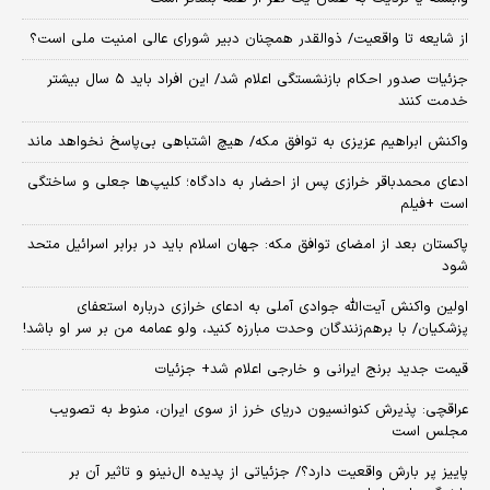
از شایعه تا واقعیت/ ذوالقدر همچنان دبیر شورای ‌عالی امنیت ملی است؟
جزئیات صدور احکام بازنشستگی اعلام شد/ این افراد باید ۵ سال بیشتر
خدمت کنند
واکنش ابراهیم عزیزی به توافق مکه/ هیچ اشتباهی بی‌پاسخ نخواهد ماند
ادعای محمدباقر خرازی پس از احضار به دادگاه؛ کلیپ‌ها جعلی و ساختگی
است +فیلم
پاکستان بعد از امضای توافق مکه: جهان اسلام باید در برابر اسرائیل متحد
شود
اولین واکنش آیت‌الله جوادی آملی به ادعای خرازی درباره استعفای
پزشکیان/ با برهم‌زنندگان وحدت مبارزه کنید، ولو عمامه من بر سر او باشد!
قیمت جدید برنج ایرانی و خارجی اعلام شد+ جزئیات
عراقچی: پذیرش کنوانسیون دریای خرز از سوی ایران، منوط به تصویب
مجلس است
پاییز پر بارش واقعیت دارد؟/ جزئیاتی از پدیده ال‌نینو و تاثیر آن بر