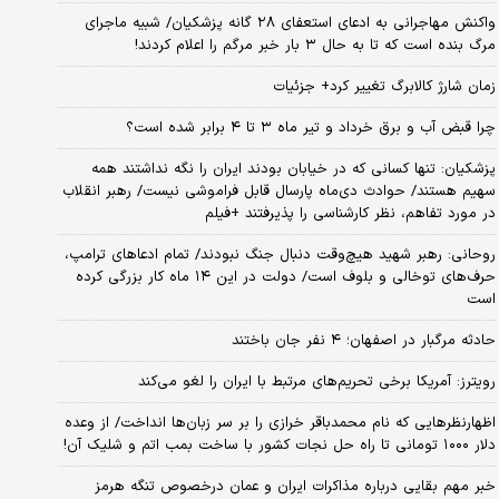
واکنش مهاجرانی به ادعای استعفای ۲۸ گانه پزشکیان/ شبیه ماجرای
مرگ بنده است که تا به حال ۳ بار خبر مرگم را اعلام کردند!
زمان شارژ کالابرگ تغییر کرد+ جزئیات
چرا قبض آب و برق خرداد و تیر ماه ۳ تا ۴ برابر شده است؟
پزشکیان: تنها کسانی که در خیابان بودند ایران را نگه نداشتند همه
سهیم هستند/ حوادث دی‌ماه پارسال قابل فراموشی نیست/ رهبر انقلاب
در مورد تفاهم، نظر کارشناسی را پذیرفتند +فیلم
روحانی: رهبر شهید هیچ‌وقت دنبال جنگ نبودند/ تمام ادعاهای ترامپ،
حرف‌های توخالی و بلوف است/ دولت در این ۱۴ ماه کار بزرگی کرده
است
حادثه مرگبار در اصفهان؛ ۴ نفر جان باختند
رویترز: آمریکا برخی تحریم‌های مرتبط با ایران را لغو می‌کند
اظهارنظرهایی که نام محمدباقر خرازی را بر سر زبان‌ها انداخت/ از وعده
دلار ۱۰۰۰ تومانی تا راه حل نجات کشور با ساخت بمب اتم و شلیک آن!
خبر مهم بقایی درباره مذاکرات ایران و عمان درخصوص تنگه هرمز