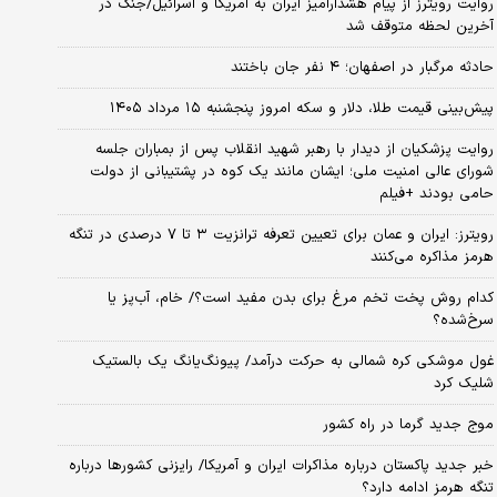
روایت رویترز از پیام هشدارآمیز ایران به آمریکا و اسرائیل/جنگ در
آخرین لحظه متوقف شد
حادثه مرگبار در اصفهان؛ ۴ نفر جان باختند
پیش‌بینی قیمت طلا، دلار و سکه امروز پنجشنبه ۱۵ مرداد ۱۴۰۵
روایت پزشکیان از دیدار با رهبر شهید انقلاب پس از بمباران جلسه
شورای عالی امنیت ملی؛ ایشان مانند یک کوه در پشتیبانی از دولت
حامی بودند +فیلم
رویترز: ایران و عمان برای تعیین تعرفه ترانزیت ۳ تا ۷ درصدی در تنگه
هرمز مذاکره می‌کنند
کدام روش پخت تخم مرغ برای بدن مفید است؟/ خام، آب‌پز یا
سرخ‌شده؟
غول موشکی کره شمالی به حرکت درآمد/ پیونگ‌یانگ یک بالستیک
شلیک کرد
موج جدید گرما در راه کشور
خبر جدید پاکستان درباره مذاکرات ایران و آمریکا/ رایزنی کشورها درباره
تنگه هرمز ادامه دارد؟