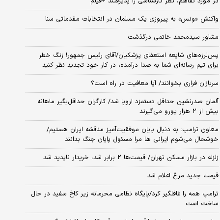
در مورد تفاهم، نظر کارشناسی را پذیرفتند +فیلم
واکنش «ونس» به پیروزی یک مسلمان در انتخابات مقدماتی سنا
مشاور سیدمحمد خاتمی درگذشت
پس‌لرزه‌های شایعه استعفای پزشکیان/آقای رئیس جمهور! زنگ خطر
برای تیم رسانه‌ای شما به صدا درآمده، در کار خود تجدید نظر کنید
سربازان فراری بخوانند/ آیا معافیت در راه است؟
آلمان صدرنشین حداقل دستمزد اروپا شد/ کارگران حداقل‌بگیر ماهانه
بیش از ۲ هزار یورو می‌گیرند
معاون ترامپ: به دنبال پایان موفقیت‌آمیز مناقشه ایران هستیم/
خوشحال می‌شوم ایرانی ها مرا مسئول پایان جنگ بدانند
زلزله در بازار مسکن تهران/ قیمت‌ها ۲ برابر شد، خریدار ناپدید شد
قیمت جدید مرغ اعلام شد
ترامپ همه را غافلگیر کرد/پایگاه نظامی محرمانه زیر کاخ سفید در حال
ساخت است