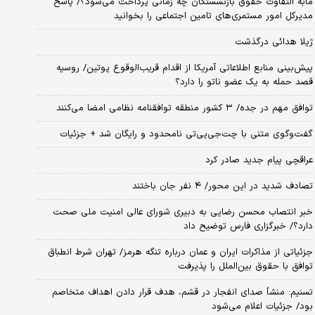
مابه التفاوت حقوق بازنشستگان چه زمانی پرداخت می‌شود؟/ پاسخ
مدیرکل امور مستمری‌های تامین اجتماعی را بخوانید
ژیلا هدائی درگذشت
پیش‌بینی منابع اطلاعاتی آمریکا از اقدام قریب‌الوقوع پوتین/ روسیه
قصد حمله به یک عضو ناتو را دارد؟
توافق مهم در جده/ ۳ کشور منطقه توافقنامه نظامی امضا می‌کنند
گفت‌وگوی متنی با چت‌جی‌پی‌تی نامحدود و رایگان شد + جزئیات
عراقچی پیام جدید صادر کرد
تصادف شدید در این محور/ ۴ نفر جان باختند
خبر انتصاب محسن رضایی به دبیری شورای عالی امنیت ملی صحت
دارد؟/ خبرگزاری فارس توضیح داد
جزئیاتی از مذاکرات ایران و عمان درباره تنگه هرمز/ تهران شرط انطباق
توافق با حقوق بین‌الملل را پذیرفت
تسنیم: منشأ صدای انفجار در قشم، هدف قرار دادن اهداف متخاصم
بود/ جزئیات اعلام می‌شود