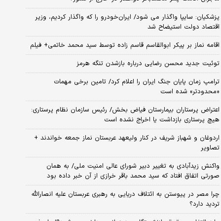
پزشکیان: سایپا واگذار می شود/ ایران‌خودرو را که واگذار کردیم، وزیر
اقتصاد دولت استیضاح شد
اقامه نماز بر پیکر ابوالقاسم قاسم زاده توسط سید محمد خاتمی+ فیلم
توئیت جدید محسن رضایی درباره بازشدن تنگه هرمز
ترامپ زمان پایان جنگ ایران را اعلام کرد/ تامین برخی مهمات
«محدودتر» شده است
اعتراض پرستاران بیمارستان فیاض بخش/ رئیس سازمان نظام پرستاری:
هیچ پرستاری بازداشت یا اخراج نشده است
اردوغان و شهباز شریف در کنار ولیعهد عربستان نماز جمعه خواندند +
تصاویر
واکنش زیدآبادی به تغییر دبیر شورای عالی امنیت ملی/ به همان
صورتی اتفاق افتاد که سید محمد باقر خرازی از آن خبر داده بود
چرا مصر در پیوستن به ائتلاف دریایی به رهبری عربستان علیه انصارالله
تردید دارد؟