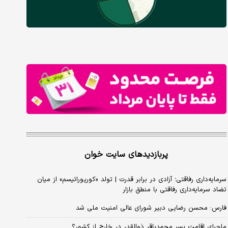
پربازدیدهای سایت خوان
سرمایه‌داری رفاقتی؛ آزادی در برابر قدرت | تولد «کورپوراتیسم» از میان
تضاد سرمایه‌داری رفاقتی با منطق بازار
فارس: محسن رضایی دبیر شورای عالی امنیت ملی شد
ماجرای اقامت پسر محمدباقر ذوالقدر در خارج از کشور؟