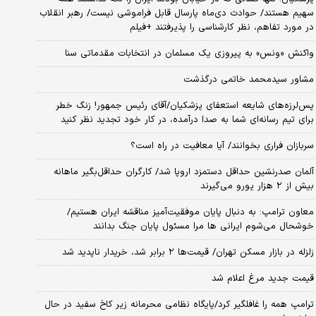
سهیم هستند/ حوادث دی‌ماه پارسال قابل فراموشی نیست/ رهبر انقلاب
در مورد تفاهم، نظر کارشناسی را پذیرفتند +فیلم
واکنش «ونس» به پیروزی یک مسلمان در انتخابات مقدماتی سنا
مشاور سیدمحمد خاتمی درگذشت
پس‌لرزه‌های شایعه استعفای پزشکیان/آقای رئیس جمهور! زنگ خطر
برای تیم رسانه‌ای شما به صدا درآمده، در کار خود تجدید نظر کنید
سربازان فراری بخوانند/ آیا معافیت در راه است؟
آلمان صدرنشین حداقل دستمزد اروپا شد/ کارگران حداقل‌بگیر ماهانه
بیش از ۲ هزار یورو می‌گیرند
معاون ترامپ: به دنبال پایان موفقیت‌آمیز مناقشه ایران هستیم/
خوشحال می‌شوم ایرانی ها مرا مسئول پایان جنگ بدانند
زلزله در بازار مسکن تهران/ قیمت‌ها ۲ برابر شد، خریدار ناپدید شد
قیمت جدید مرغ اعلام شد
ترامپ همه را غافلگیر کرد/پایگاه نظامی محرمانه زیر کاخ سفید در حال