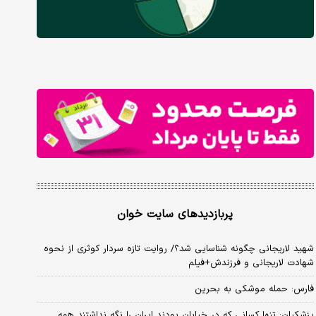
پربازدیدهای سایت خوان
شهید لاریجانی چگونه شناسایی شد؟/ روایت تازه سردار کوثری از نحوه
شهادت لاریجانی و فرزندش+فیلم
فارس: حمله موشکی به بحرین
پزشکیان: تنها کسانی که در خیابان بودند ایران را نگه نداشتند همه