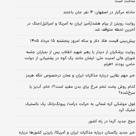
ساخت است
حادثه مرگبار در اصفهان؛ ۴ نفر جان باختند
روایت رویترز از پیام هشدارآمیز ایران به آمریکا و اسرائیل/جنگ در
آخرین لحظه متوقف شد
پیش‌بینی قیمت طلا، دلار و سکه امروز پنجشنبه ۱۵ مرداد ۱۴۰۵
روایت پزشکیان از دیدار با رهبر شهید انقلاب پس از بمباران جلسه
شورای عالی امنیت ملی؛ ایشان مانند یک کوه در پشتیبانی از دولت
حامی بودند +فیلم
خبر مهم بقایی درباره مذاکرات ایران و عمان درخصوص تنگه هرمز
کدام روش پخت تخم مرغ برای بدن مفید است؟/ خام، آب‌پز یا
سرخ‌شده؟
غول موشکی کره شمالی به حرکت درآمد/ پیونگ‌یانگ یک بالستیک
شلیک کرد
موج جدید گرما در راه کشور
خبر جدید پاکستان درباره مذاکرات ایران و آمریکا/ رایزنی کشورها درباره