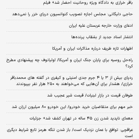
باقر خرازی به دادگاه ویژه روحانیت احضار شد+ فیلم
حاجی دلیگانی: مجلس اجازه تصویب کنوانسیون دریای خزر را نمی‌دهد
ادعای وزارت خارجه عربستان علیه ایران
انتشار اسناد جدید از بشقاب پرنده‌ها
اظهارات تازه ظریف درباره مذاکرات ایران و آمریکا
راه‌حل روسیه برای پایان جنگ ایران و آمریکا/ اولیانوف چه پیشنهادی مطرح
کرد؟
ردپای بیش از ۳ یا ۴ جرم جدی امنیتی و کیفری در گفته های محمدباقر
خرازی/ هشدار برای آن‌هایی که می‌خواهند به ۲۵۰ هزار نفر بپیوندند
طوفان قیمت در بازار لبنیات/ قیمت شیر عجیب شد
خبر مهم برای متقاضیان خرید خودرو/ این خودرو ۸۰ میلیون ارزان شد
معمای ناپدید شدن زن ۴۵ ساله در تهران کشف شد+ جزئیات
عراقچی: توافق با عمان نزدیک است/ باز شدن تنگه هرمز تابع شرایط دیگری
است