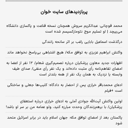
پربازدیدهای سایت خوان
محمد قوچانی: عبدالکریم سروش همچنان نسخه قناعت و پاکسازی دانشگاه
می‌پیچد | او تسلیم موج نئومارکسیسم شده است
درگذشت اسماعیل بابایی راغب بر اثر سانحه رانندگی
واکنش ابراهیم عزیزی به توافق مکه/ هیچ اشتباهی بی‌پاسخ نخواهد ماند
اظهارات جدید معاون پزشکیان درباره تصمیم‌گیری شعام/ ۱۲ نفر از اعضا به
امضای تفاهم‌نامه رأی مثبت داده‌اند و یک نفر رأی منفی/ صدای طیف
وابسته یا نزدیک به همان یک نفر از همه بلندتر است
ادعای محمدباقر خرازی پس از احضار به دادگاه؛ کلیپ‌ها جعلی و ساختگی
است +فیلم
اولین واکنش آیت‌الله جوادی آملی به ادعای خرازی درباره استعفای
پزشکیان/ با برهم‌زنندگان وحدت مبارزه کنید، ولو عمامه من بر سر او باشد!
پاکستان بعد از امضای توافق مکه: جهان اسلام باید در برابر اسرائیل متحد
شود