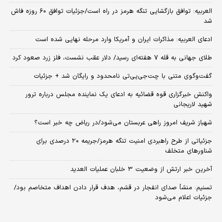
العربیه: توافق بازگشایی تنگه هرمز در راه است/جزئیات توافق ۶۰ روزه فاش
شد
ادعای العربیه: مذاکرات ایران و آمریکا وارد مرحله نهایی شده است
طلای جهانی به قله ۷ هفته‌ای رسید/ دلار عقب نشست، فلز زرد صعود کرد
گفت‌وگوی متنی با چت‌جی‌پی‌تی نامحدود و رایگان شد + جزئیات
واکنش خبرگزاری قوه قضائیه به ادعای یک نماینده مجلس درباره ترور
شهید لاریجانی
شهباز شریف امروز راهی عربستان می‌شود/در ریاض چه خبر است؟
جزئیاتی از طرح راهبردی امنیت تنگه هرمز/جریمه ۲۰ درصدی برای
شناورهای متخلف
آخرین خبر ارتش از وضعیت ۳ خلبان عملیات العدید
تسنیم: منشأ صدای انفجار در قشم، هدف قرار دادن اهداف متخاصم بود/
جزئیات اعلام می‌شود