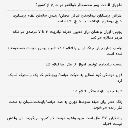
ماجرای اقامت پسر محمدباقر ذوالقدر در خارج از کشور؟
اعتراض پرستاران بیمارستان فیاض بخش/ رئیس سازمان نظام پرستاری:
هیچ پرستاری بازداشت یا اخراج نشده است
رویترز: ایران و عمان برای تعیین تعرفه ترانزیت ۳ تا ۷ درصدی در تنگه
هرمز مذاکره می‌کنند
ترامپ زمان پایان جنگ ایران را اعلام کرد/ تامین برخی مهمات «محدودتر»
شده است
لیست بلندبالای توقیف اموال تراستی ها اعلام شد
غول موشکی کره شمالی به حرکت درآمد/ پیونگ‌یانگ یک بالستیک شلیک
کرد
شرط جدید بازنشستگی اعلام شد
زنگ خطر برای طبقه متوسط تهران به صدا درآمد/پایتخت‌نشینان به سمت
فقر رانده می‌شوند
پزشکیان: ۴۷ سال است می‌خواهیم درست کار کنیم، می‌گویند الان وقتش
نیست +فیلم