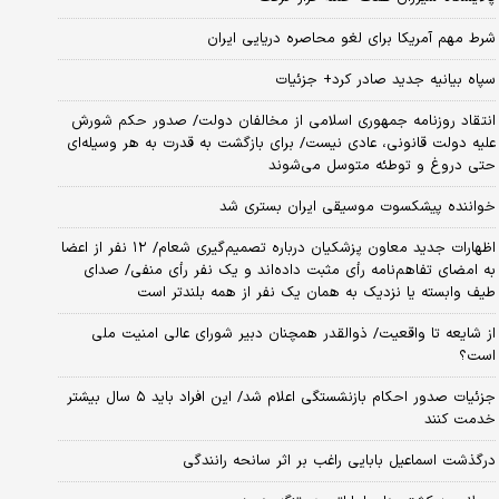
شرط مهم آمریکا برای لغو محاصره دریایی ایران
سپاه بیانیه جدید صادر کرد+ جزئیات
انتقاد روزنامه جمهوری اسلامی از مخالفان دولت/ صدور حکم شورش
علیه دولت قانونی، عادی نیست/ برای بازگشت به قدرت به هر وسیله‌ای
حتی دروغ و توطئه متوسل می‌شوند
خواننده پیشکسوت موسیقی ایران بستری شد
اظهارات جدید معاون پزشکیان درباره تصمیم‌گیری شعام/ ۱۲ نفر از اعضا
به امضای تفاهم‌نامه رأی مثبت داده‌اند و یک نفر رأی منفی/ صدای
طیف وابسته یا نزدیک به همان یک نفر از همه بلندتر است
از شایعه تا واقعیت/ ذوالقدر همچنان دبیر شورای ‌عالی امنیت ملی
است؟
جزئیات صدور احکام بازنشستگی اعلام شد/ این افراد باید ۵ سال بیشتر
خدمت کنند
درگذشت اسماعیل بابایی راغب بر اثر سانحه رانندگی