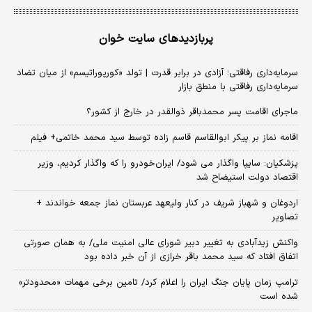
پربازدیدهای سایت خوان
سرمایه‌داری رفاقتی؛ آزادی در برابر قدرت | تولد «کورپوراتیسم» از میان تضاد
سرمایه‌داری رفاقتی با منطق بازار
ماجرای اقامت پسر محمدباقر ذوالقدر در خارج از کشور؟
اقامه نماز بر پیکر ابوالقاسم قاسم زاده توسط سید محمد خاتمی+ فیلم
پزشکیان: سایپا واگذار می شود/ ایران‌خودرو را که واگذار کردیم، وزیر
اقتصاد دولت استیضاح شد
اردوغان و شهباز شریف در کنار ولیعهد عربستان نماز جمعه خواندند +
تصاویر
واکنش زیدآبادی به تغییر دبیر شورای عالی امنیت ملی/ به همان صورتی
اتفاق افتاد که سید محمد باقر خرازی از آن خبر داده بود
ترامپ زمان پایان جنگ ایران را اعلام کرد/ تامین برخی مهمات «محدودتر»
شده است