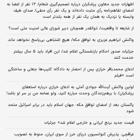
اظهارات جدید معاون پزشکیان درباره تصمیم‌گیری شعام/ ۱۲ نفر از اعضا به
امضای تفاهم‌نامه رأی مثبت داده‌اند و یک نفر رأی منفی/ صدای طیف
وابسته یا نزدیک به همان یک نفر از همه بلندتر است
از شایعه تا واقعیت/ ذوالقدر همچنان دبیر شورای ‌عالی امنیت ملی است؟
واکنش ابراهیم عزیزی به توافق مکه/ هیچ اشتباهی بی‌پاسخ نخواهد ماند
جزئیات صدور احکام بازنشستگی اعلام شد/ این افراد باید ۵ سال بیشتر
خدمت کنند
ادعای محمدباقر خرازی پس از احضار به دادگاه؛ کلیپ‌ها جعلی و ساختگی
است +فیلم
اولین واکنش آیت‌الله جوادی آملی به ادعای خرازی درباره استعفای
پزشکیان/ با برهم‌زنندگان وحدت مبارزه کنید، ولو عمامه من بر سر او باشد!
پاکستان بعد از امضای توافق مکه: جهان اسلام باید در برابر اسرائیل متحد
شود
قیمت جدید برنج ایرانی و خارجی اعلام شد+ جزئیات
عراقچی: پذیرش کنوانسیون دریای خرز از سوی ایران، منوط به تصویب