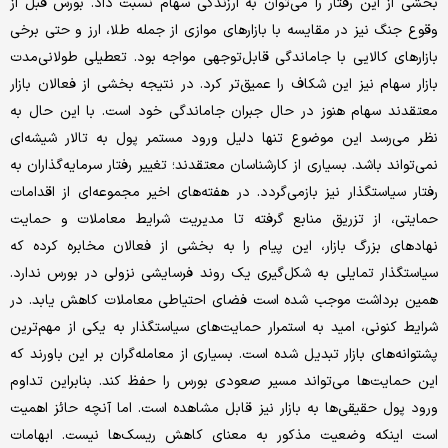
بخشی از این رفتار را می‌توان به ارزندگی سهام نسبت داد. بورس قبل از
وقوع جنگ نیز در مقایسه با بازارهای موازی از جمله طلا، ارز و حتی برخی
بازارهای کالایی با جاماندگی قابل‌توجهی مواجه بود. تعطیلی طولانی‌مدت
بازار سهام نیز این شکاف را عمیق‌تر کرد. در نتیجه بخشی از فعالان بازار
معتقدند سهام هنوز در حال جبران جاماندگی خود است. با این حال به
نظر می‌رسد این موضوع تنها دلیل ورود مستمر پول به تالار شیشه‌ای
نمی‌تواند باشد. بسیاری از کارشناسان معتقدند؛ تغییر رفتار سرمایه‌گذاران به
رفتار سیاستگذار نیز بازمی‌گردد. در هفته‌های اخیر مجموعه‌ای از اقدامات
حمایتی، از تزریق منابع گرفته تا مدیریت شرایط معاملات و حمایت
نهادهای بزرگ بازار، این پیام را به بخشی از فعالان مخابره کرده که
سیاستگذار تمایلی به شکل‌گیری یک روند فرسایشی نزولی در بورس ندارد.
همین برداشت موجب شده است فضای احتیاطی معاملات کاهش یابد. در
شرایط کنونی، امید به استمرار حمایت‌های سیاستگذار به یکی از مهم‌ترین
پشتوانه‌های بازار تبدیل شده است. بسیاری از معامله‌گران بر این باورند که
این حمایت‌ها می‌تواند مسیر صعودی بورس را حفظ کند. بنابراین تداوم
ورود پول حقیقی‌ها به بازار نیز قابل مشاهده است. اما آنچه حائز اهمیت
است اینکه وضعیت مذکور به معنای کاهش ریسک‌ها نیست. ابهامات