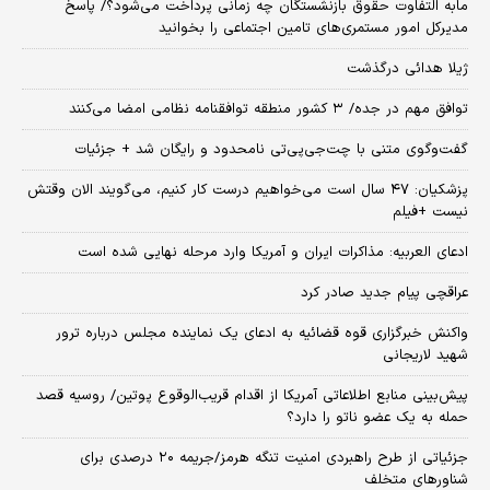
مابه التفاوت حقوق بازنشستگان چه زمانی پرداخت می‌شود؟/ پاسخ
مدیرکل امور مستمری‌های تامین اجتماعی را بخوانید
ژیلا هدائی درگذشت
توافق مهم در جده/ ۳ کشور منطقه توافقنامه نظامی امضا می‌کنند
گفت‌وگوی متنی با چت‌جی‌پی‌تی نامحدود و رایگان شد + جزئیات
پزشکیان: ۴۷ سال است می‌خواهیم درست کار کنیم، می‌گویند الان وقتش
نیست +فیلم
ادعای العربیه: مذاکرات ایران و آمریکا وارد مرحله نهایی شده است
عراقچی پیام جدید صادر کرد
واکنش خبرگزاری قوه قضائیه به ادعای یک نماینده مجلس درباره ترور
شهید لاریجانی
پیش‌بینی منابع اطلاعاتی آمریکا از اقدام قریب‌الوقوع پوتین/ روسیه قصد
حمله به یک عضو ناتو را دارد؟
جزئیاتی از طرح راهبردی امنیت تنگه هرمز/جریمه ۲۰ درصدی برای
شناورهای متخلف