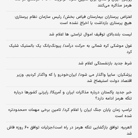
هرمز مذاکره می‌کنند
اعتراض پرستاران بیمارستان فیاض بخش/ رئیس سازمان نظام پرستاری:
هیچ پرستاری بازداشت یا اخراج نشده است
لیست بلندبالای توقیف اموال تراستی ها اعلام شد
غول موشکی کره شمالی به حرکت درآمد/ پیونگ‌یانگ یک بالستیک شلیک
کرد
شرط جدید بازنشستگی اعلام شد
پزشکیان: سایپا واگذار می شود/ ایران‌خودرو را که واگذار کردیم، وزیر
اقتصاد دولت استیضاح شد
خبر جدید پاکستان درباره مذاکرات ایران و آمریکا/ رایزنی کشورها درباره
تنگه هرمز ادامه دارد؟
ترامپ زمان پایان جنگ ایران را اعلام کرد/ تامین برخی مهمات «محدودتر»
شده است
العربیه: توافق بازگشایی تنگه هرمز در راه است/جزئیات توافق ۶۰ روزه فاش
شد