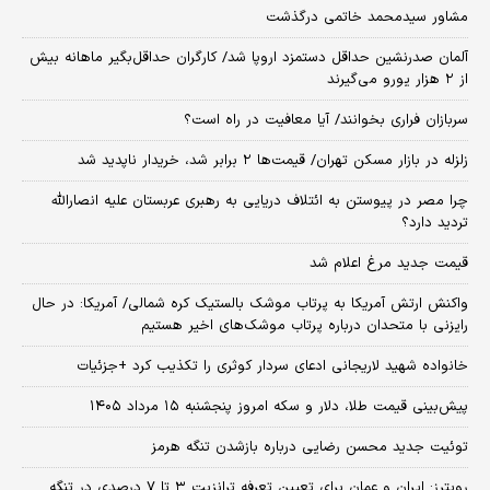
مشاور سیدمحمد خاتمی درگذشت
آلمان صدرنشین حداقل دستمزد اروپا شد/ کارگران حداقل‌بگیر ماهانه بیش
از ۲ هزار یورو می‌گیرند
سربازان فراری بخوانند/ آیا معافیت در راه است؟
زلزله در بازار مسکن تهران/ قیمت‌ها ۲ برابر شد، خریدار ناپدید شد
چرا مصر در پیوستن به ائتلاف دریایی به رهبری عربستان علیه انصارالله
تردید دارد؟
قیمت جدید مرغ اعلام شد
واکنش ارتش آمریکا به پرتاب موشک بالستیک کره شمالی/ آمریکا: در حال
رایزنی با متحدان درباره پرتاب موشک‌های اخیر هستیم
خانواده شهید لاریجانی ادعای سردار کوثری را تکذیب کرد +جزئیات
پیش‌بینی قیمت طلا، دلار و سکه امروز پنجشنبه ۱۵ مرداد ۱۴۰۵
توئیت جدید محسن رضایی درباره بازشدن تنگه هرمز
رویترز: ایران و عمان برای تعیین تعرفه ترانزیت ۳ تا ۷ درصدی در تنگه