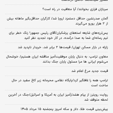
سربازان فراری بخوانند/ آیا معافیت در راه است؟
آلمان صدرنشین حداقل دستمزد اروپا شد/ کارگران حداقل‌بگیر ماهانه بیش
از ۲ هزار یورو می‌گیرند
پس‌لرزه‌های شایعه استعفای پزشکیان/آقای رئیس جمهور! زنگ خطر برای
تیم رسانه‌ای شما به صدا درآمده، در کار خود تجدید نظر کنید
زلزله در بازار مسکن تهران/ قیمت‌ها ۲ برابر شد، خریدار ناپدید شد
معاون ترامپ: به دنبال پایان موفقیت‌آمیز مناقشه ایران هستیم/ خوشحال
می‌شوم ایرانی ها مرا مسئول پایان جنگ بدانند
قیمت جدید مرغ اعلام شد
ترامپ همه را غافلگیر کرد/پایگاه نظامی محرمانه زیر کاخ سفید در حال
ساخت است
روایت رویترز از پیام هشدارآمیز ایران به آمریکا و اسرائیل/جنگ در آخرین
لحظه متوقف شد
پیش‌بینی قیمت طلا، دلار و سکه امروز پنجشنبه ۱۵ مرداد ۱۴۰۵