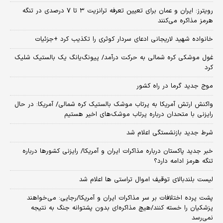
رویترز: ایران و عمان برای تعیین تعرفه ترانزیت ۳ تا ۷ درصدی در تنگه
هرمز مذاکره می‌کنند
خانواده شهید لاریجانی ادعای سردار کوثری را تکذیب کرد +جزئیات
غول موشکی کره شمالی به حرکت درآمد/ پیونگ‌یانگ یک بالستیک شلیک
کرد
موج جدید گرما در راه کشور
واکنش ارتش آمریکا به پرتاب موشک بالستیک کره شمالی/ آمریکا: در حال
رایزنی با متحدان درباره پرتاب موشک‌های اخیر هستیم
شرط جدید بازنشستگی اعلام شد
خبر جدید پاکستان درباره مذاکرات ایران و آمریکا/ رایزنی کشورها درباره
تنگه هرمز ادامه دارد؟
لیست بلندبالای توقیف اموال تراستی ها اعلام شد
پشت پرده اختلافات بر سر مذاکرات ایران و آمریکا/رجایی: می‌خواهند
پزشکیان را خسته کنند/هیچ مذاکره‌ای بدون پشتوانه جنگ به نتیجه
نمی‌رسد