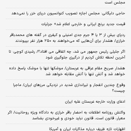
مجلس است
حاجی دلیگانی: مجلس اجازه تصویب کنوانسیون دریای خزر را نمی‌دهد
قیمت جدید برنج ایرانی و خارجی اعلام شد+ جزئیات
ردپای بیش از ۳ یا ۴ جرم جدی امنیتی و کیفری در گفته های محمدباقر
خرازی/ هشدار برای آن‌هایی که می‌خواهند به ۲۵۰ هزار نفر بپیوندند
اگر جلیلی رئیس جمهور می شد، چه اتفاقی می افتاد؟/ رشیدی کوچی: تا
آخرین لحظه تلاش کردیم از درگیری جلوگیری شود
هشدار صریح مقام عراقی به عربستان/ موشکها تنها با موشک پاسخ داده
خواهد شد و آتش تنها با آتش مقابله خواهد شد
وقوع چندین انفجار و تیراندازی شدید در نزدیکی مرز‌های ایران/ ماجرا
چیست؟
ادعای وزارت خارجه عربستان علیه ایران
واکنش روزنامه اطلاعات به احضار باقر خرازی به دادگاه ویژه روحانیت/ اگر
معیار، قانون است، قانون نباید خودی و غیرخودی بشناسد
اظهارات تازه ظریف درباره مذاکرات ایران و آمریکا