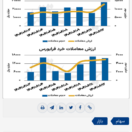
سهام
بازار