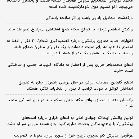
محمد قوچانی: عبدالکریم سروش همچنان نسخه قناعت و پاکسازی دانشگاه
می‌پیچد | او تسلیم موج نئومارکسیسم شده است
درگذشت اسماعیل بابایی راغب بر اثر سانحه رانندگی
واکنش ابراهیم عزیزی به توافق مکه/ هیچ اشتباهی بی‌پاسخ نخواهد ماند
اظهارات جدید معاون پزشکیان درباره تصمیم‌گیری شعام/ ۱۲ نفر از اعضا به
امضای تفاهم‌نامه رأی مثبت داده‌اند و یک نفر رأی منفی/ صدای طیف
وابسته یا نزدیک به همان یک نفر از همه بلندتر است
ادعای محمدباقر خرازی پس از احضار به دادگاه؛ کلیپ‌ها جعلی و ساختگی
است +فیلم
ادعای گاردین: مقامات ایرانی در حال بررسی راهبردی برای به تعویق
انداختن توافق با دولت ترامپ تا پس از انتخابات کنگره هستند
پاکستان بعد از امضای توافق مکه: جهان اسلام باید در برابر اسرائیل متحد
شود
اولین واکنش آیت‌الله جوادی آملی به ادعای خرازی درباره استعفای
پزشکیان/ با برهم‌زنندگان وحدت مبارزه کنید، ولو عمامه من بر سر او باشد!
عراقچی: پذیرش کنوانسیون دریای خرز از سوی ایران، منوط به تصویب