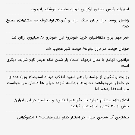
اظهارات رئیس جمهور اوکراین درباره ساخت موشک پاتریوت
راه‌حل روسیه برای پایان جنگ ایران و آمریکا/ اولیانوف چه پیشنهادی مطرح
کرد؟
خبر مهم برای متقاضیان خرید خودرو/ این خودرو ۸۰ میلیون ارزان شد
طوفان قیمت در بازار لبنیات/ قیمت شیر عجیب شد
عراقچی: توافق با عمان نزدیک است/ باز شدن تنگه هرمز تابع شرایط دیگری
است
روایت پزشکیان از جلسه با رهبر شهید انقلاب درباره استیضاح وزرا/ عده‌ای
در داخل نمی‌خواهند تحریم‌ها برداشته شود/ خیلی ها دلشان می خواست
من استعفا بدهم اما ...
ادعای تازه سنتکام درباره ناو «آبراهام لینکلن» و محاصره دریایی ایران/
بیش از ۳۰ کشتی اجازه عبور گرفتند
بیشترین آب شیرین جهان در اختیار کدام کشورهاست؟ + اینفوگرافی