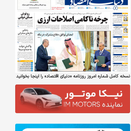
نسخه کامل شماره امروز روزنامه «دنیای‌ اقتصاد» را اینجا بخوانید