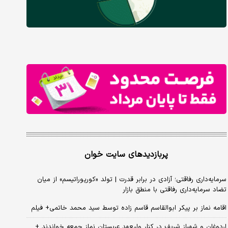
پربازدیدهای سایت خوان
سرمایه‌داری رفاقتی؛ آزادی در برابر قدرت | تولد «کورپوراتیسم» از میان
تضاد سرمایه‌داری رفاقتی با منطق بازار
اقامه نماز بر پیکر ابوالقاسم قاسم زاده توسط سید محمد خاتمی+ فیلم
اردوغان و شهباز شریف در کنار ولیعهد عربستان نماز جمعه خواندند +