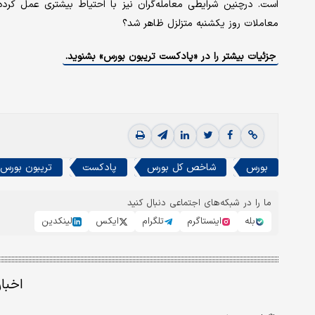
است. درچنین شرایطی معامله‌گران نیز با احتیاط بیشتری عمل کرده و
معاملات روز یکشنبه متزلزل ظاهر شد؟
جزئیات بیشتر را در «پادکست تریبون بورس» بشنوید.
بورس
شاخص کل بورس
پادکست
تریبون بورس
ما را در شبکه‌های اجتماعی دنبال کنید
بله
اینستاگرم
تلگرام
ایکس
لینکدین
اخبا