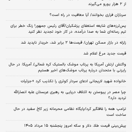
از ۲ هزار یورو می‌گیرند
سربازان فراری بخوانند/ آیا معافیت در راه است؟
پس‌لرزه‌های شایعه استعفای پزشکیان/آقای رئیس جمهور! زنگ خطر برای
تیم رسانه‌ای شما به صدا درآمده، در کار خود تجدید نظر کنید
زلزله در بازار مسکن تهران/ قیمت‌ها ۲ برابر شد، خریدار ناپدید شد
قیمت جدید مرغ اعلام شد
واکنش ارتش آمریکا به پرتاب موشک بالستیک کره شمالی/ آمریکا: در حال
رایزنی با متحدان درباره پرتاب موشک‌های اخیر هستیم
خانواده شهید لاریجانی ادعای سردار کوثری را تکذیب کرد +جزئیات
چرا مصر در پیوستن به ائتلاف دریایی به رهبری عربستان علیه انصارالله
تردید دارد؟
ترامپ همه را غافلگیر کرد/پایگاه نظامی محرمانه زیر کاخ سفید در حال
ساخت است
پیش‌بینی قیمت طلا، دلار و سکه امروز پنجشنبه ۱۵ مرداد ۱۴۰۵