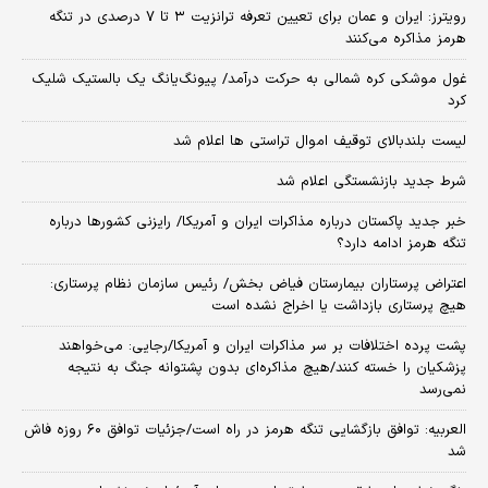
رویترز: ایران و عمان برای تعیین تعرفه ترانزیت ۳ تا ۷ درصدی در تنگه
هرمز مذاکره می‌کنند
غول موشکی کره شمالی به حرکت درآمد/ پیونگ‌یانگ یک بالستیک شلیک
کرد
لیست بلندبالای توقیف اموال تراستی ها اعلام شد
شرط جدید بازنشستگی اعلام شد
خبر جدید پاکستان درباره مذاکرات ایران و آمریکا/ رایزنی کشورها درباره
تنگه هرمز ادامه دارد؟
اعتراض پرستاران بیمارستان فیاض بخش/ رئیس سازمان نظام پرستاری:
هیچ پرستاری بازداشت یا اخراج نشده است
پشت پرده اختلافات بر سر مذاکرات ایران و آمریکا/رجایی: می‌خواهند
پزشکیان را خسته کنند/هیچ مذاکره‌ای بدون پشتوانه جنگ به نتیجه
نمی‌رسد
العربیه: توافق بازگشایی تنگه هرمز در راه است/جزئیات توافق ۶۰ روزه فاش
شد