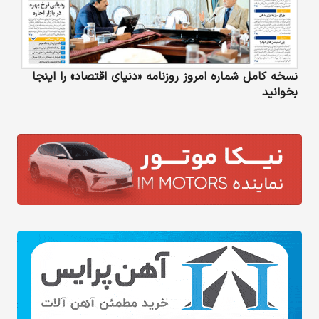
نسخه کامل شماره امروز روزنامه «دنیای‌ اقتصاد» را اینجا
بخوانید