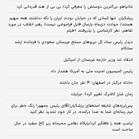
نتانیاهو بزرگترین دوستش را معرفی کرد/ بی بی از هند قدردانی کرد
پزشکیان: تنها کسانی که در خیابان بودند ایران را نگه نداشتند همه سهیم
هستند/ حوادث دی‌ماه پارسال قابل فراموشی نیست/ رهبر انقلاب در مورد
تفاهم، نظر کارشناسی را پذیرفتند +فیلم
دیدار رئیس ستاد کل نیروهای مسلح عربستان سعودی با فرمانده ارشد
سنتکام
انتقاد تند وزیر خارجه عربستان از اسرائیل
رئیس کمیسیون امنیت ملی به آمریکا هشدار داد
حادثه مرگبار در اصفهان؛ ۴ نفر جان باختند
زمان شارژ کالابرگ تغییر کرد+ جزئیات
پس‌لرزه‌های شایعه استعفای پزشکیان/آقای رئیس جمهور! زنگ خطر برای
تیم رسانه‌ای شما به صدا درآمده، در کار خود تجدید نظر کنید
ترامپ همه را غافلگیر کرد/پایگاه نظامی محرمانه زیر کاخ سفید در حال
ساخت است