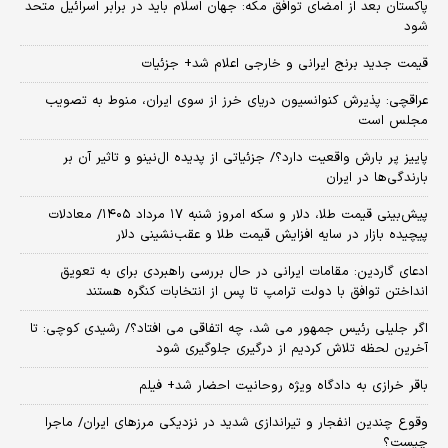
پاکستان بعد از امضای توافق مکه: جهان اسلام باید در برابر اسرائیل متحد
شود
قیمت جدید برنج ایرانی و خارجی اعلام شد+ جزئیات
عراقچی: پذیرش کنوانسیون دریای خرز از سوی ایران، منوط به تصویب
مجلس است
پاییز پر بارش واقعیت دارد؟/ جزئیاتی از پدیده ال‌نینو و تاثیر آن بر
بارندگی‌ها در ایران
پیش‌بینی قیمت طلا، دلار و سکه امروز شنبه ۱۷ مرداد ۱۴۰۵/ معادلات
پیچیده بازار در سایه افزایش قیمت طلا و عقب‌نشینی دلار
ادعای گاردین: مقامات ایرانی در حال بررسی راهبردی برای به تعویق
انداختن توافق با دولت ترامپ تا پس از انتخابات کنگره هستند
اگر جلیلی رئیس جمهور می شد، چه اتفاقی می افتاد؟/ رشیدی کوچی: تا
آخرین لحظه تلاش کردیم از درگیری جلوگیری شود
باقر خرازی به دادگاه ویژه روحانیت احضار شد+ فیلم
وقوع چندین انفجار و تیراندازی شدید در نزدیکی مرز‌های ایران/ ماجرا
چیست؟