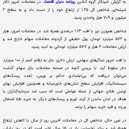
به گزارش خبرنگار گروه آنلاین
، در معاملات امروز تالار
روزنامه دنیای اقتصاد
شیشه‌ای، شاخص کل ۱.۲۵ از ارتفاع خود را از دست داد و به سطح ۲
میلیون و ۷۰۹ هزار واحدی رسید.
شاخص هم‌وزن نیز با افت ۱.۱۳ درصدی همراه شد. در معاملات امروز، هزار
و ۵۷۲ میلیارد تومان پول حقیقی از گردونه معاملات سهام خارج شد و
ارزش معاملات ۶ هزار و ۵۷۷ میلیارد تومانی به ثبت رسید.
با افت امروز نماگرهای سهامی، ارزش دلاری بازار به ارقام کمتر از ۱۰۰ میلیارد
دلار سقوط کرد. با بررسی آنچه در صحنه معاملات بازار سهام گذشت
می‌توان دریافت که یی‌اعتمادی حاکم بر بورس، تعدد ریسک‌های
سیستماتیک، افزایش سطح تنش‌های خاورمیانه و همچنین افزایش بهای
اونس طلای جهانی از جمله عواملی است که سبب شد سرمایه‌گذاران با
هدف در امان ماندن از گزند تورم و ریسک‌های دیگر، به خرید طلا اشتغال
ورزند و قید خرید سهام را بزنند.
در عین حال، شاخص کل در معاملات آخرین روز از سال با کاهش ارتفاع
همراه شد و برای نخستین بار در ۱۵ سال اخیر است که در روز پایانی