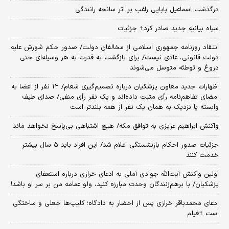
درگذشت اسماعیل بابایی راغب بر اثر سانحه رانندگی
سپاه بیانیه جدید صادر کرد+ جزئیات
انتقاد روزنامه جمهوری اسلامی از مخالفان دولت/ صدور حکم شورش علیه
دولت قانونی، عادی نیست/ برای بازگشت به قدرت به هر وسیله‌ای حتی
دروغ و توطئه متوسل می‌شوند
اظهارات جدید معاون پزشکیان درباره تصمیم‌گیری شعام/ ۱۲ نفر از اعضا به
امضای تفاهم‌نامه رأی مثبت داده‌اند و یک نفر رأی منفی/ صدای طیف
وابسته یا نزدیک به همان یک نفر از همه بلندتر است
واکنش ابراهیم عزیزی به توافق مکه/ هیچ اشتباهی بی‌پاسخ نخواهد ماند
جزئیات صدور احکام بازنشستگی اعلام شد/ این افراد باید ۵ سال بیشتر
خدمت کنند
اولین واکنش آیت‌الله جوادی آملی به ادعای خرازی درباره استعفای
پزشکیان/ با برهم‌زنندگان وحدت مبارزه کنید، ولو عمامه من بر سر او باشد!
ادعای محمدباقر خرازی پس از احضار به دادگاه؛ کلیپ‌ها جعلی و ساختگی
است +فیلم