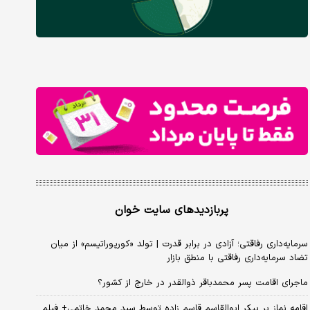
پربازدیدهای سایت خوان
سرمایه‌داری رفاقتی؛ آزادی در برابر قدرت | تولد «کورپوراتیسم» از میان
تضاد سرمایه‌داری رفاقتی با منطق بازار
ماجرای اقامت پسر محمدباقر ذوالقدر در خارج از کشور؟
اقامه نماز بر پیکر ابوالقاسم قاسم زاده توسط سید محمد خاتمی+ فیلم