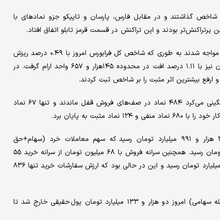
بر شاخص گذاشتند و در مقابل فارس، پارسان و تاپیکو جزو نمادهای با
 پرتراکنش‌تر بودند و این تراکنش در قسمت قرمز تابلو اتفاق افتاد.
در بازار فرابورس ایران نیز نمادها با افت قیمت و شاخص‌ها با ریزش مواجه شدند به طوری که شاخص کل فرابورس امروز با ۰.۴۹ درصد ریزش
کار خود را در کانال ۲۵ هزار و ۷۱۸ واحد تمام کرد و شاخص هموزن نیز با ۱.۱۱ درصد افت در محدوده ۱۴۵هزار و ۶۵۷ واحد ارام گرفت. در
 ارفع بیشترین اثر مثبت را بر شاخص ثبت کردند.
اما امروز و در حالی که سمت قرمز تابلو با تصاحب ۸۵ درصدی سنگینی می‌کرد ۴۸۴ نماد در صف‌های فروش قفل ماندند و تنها ۶۷ نماد
مثبت به پایان برد.
در روز سه شنبه، ۲۷ آذرماه ارزش معاملات کل بازار به سطح ۲۳ هزار و ۹۹۱ میلیارد تومان رسید که سهم معاملات خرد (سهام+حق
تقدم+صندوق‌های قابل معامله سهامی) به ۱۷ هزار و ۱۶۴ میلیارد تومان رسید. همچنین سرانه فروش با ۶۸ میلیون تومان از سرانه خرید ۵۵
میلیونی پیشی گرفت و ارزش سفارشات فروش تابلو به دوهزار و ۵۲۷ میلیارد تومان رسید و این در حالی بود که ارزش سفارشات خرید تنها ۸۳۶
همچنین از معاملات خرد (سهام+حق تقدم+صندوق‌های قابل معامله سهامی) امروز دو هزار و ۱۳۳ میلیارد تومان پول حقیقی خارج شد تا