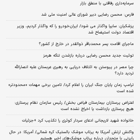
سرمایه‌داری رفاقتی با منطق بازار
فارس: محسن رضایی دبیر شورای عالی امنیت ملی شد
پزشکیان: سایپا واگذار می شود/ ایران‌خودرو را که واگذار کردیم، وزیر
اقتصاد دولت استیضاح شد
ماجرای اقامت پسر محمدباقر ذوالقدر در خارج از کشور؟
توئیت جدید محسن رضایی درباره بازشدن تنگه هرمز
چرا مصر در پیوستن به ائتلاف دریایی به رهبری عربستان علیه انصارالله
تردید دارد؟
ترامپ زمان پایان جنگ ایران را اعلام کرد/ تامین برخی مهمات «محدودتر»
شده است
اعتراض پرستاران بیمارستان فیاض بخش/ رئیس سازمان نظام پرستاری:
هیچ پرستاری بازداشت یا اخراج نشده است
خانواده شهید لاریجانی ادعای سردار کوثری را تکذیب کرد +جزئیات
واکنش ارتش آمریکا به پرتاب موشک بالستیک کره شمالی/ آمریکا: در حال
رایزنی با متحدان درباره پرتاب موشک‌های اخیر هستیم