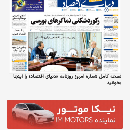
نسخه کامل شماره امروز روزنامه «دنیای‌ اقتصاد» را اینجا
بخوانید