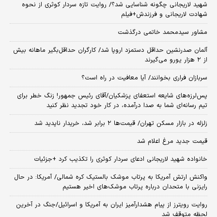
شهید لاریجانی چگونه شناسایی شد؟/ روایت تازه سردار کوثری از نحوه
شهادت لاریجانی و فرزندش+فیلم
مشاور سیدمحمد خاتمی درگذشت
آلمان صدرنشین حداقل دستمزد اروپا شد/ کارگران حداقل‌بگیر ماهانه بیش
از ۲ هزار یورو می‌گیرند
سربازان فراری بخوانند/ آیا معافیت در راه است؟
پس‌لرزه‌های شایعه استعفای پزشکیان/آقای رئیس جمهور! زنگ خطر برای
تیم رسانه‌ای شما به صدا درآمده، در کار خود تجدید نظر کنید
زلزله در بازار مسکن تهران/ قیمت‌ها ۲ برابر شد، خریدار ناپدید شد
قیمت جدید مرغ اعلام شد
خانواده شهید لاریجانی ادعای سردار کوثری را تکذیب کرد +جزئیات
واکنش ارتش آمریکا به پرتاب موشک بالستیک کره شمالی/ آمریکا: در حال
رایزنی با متحدان درباره پرتاب موشک‌های اخیر هستیم
روایت رویترز از پیام هشدارآمیز ایران به آمریکا و اسرائیل/جنگ در آخرین
لحظه متوقف شد