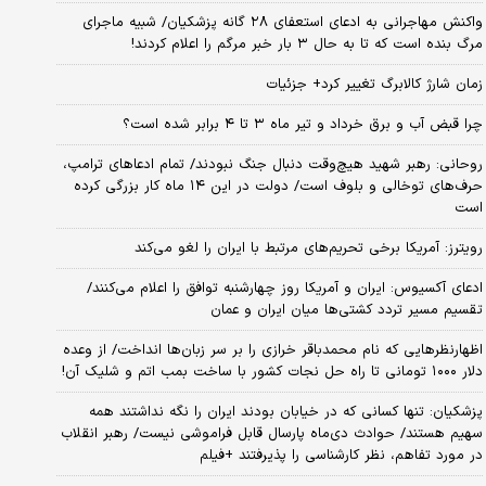
واکنش مهاجرانی به ادعای استعفای ۲۸ گانه پزشکیان/ شبیه ماجرای
مرگ بنده است که تا به حال ۳ بار خبر مرگم را اعلام کردند!
زمان شارژ کالابرگ تغییر کرد+ جزئیات
چرا قبض آب و برق خرداد و تیر ماه ۳ تا ۴ برابر شده است؟
روحانی: رهبر شهید هیچ‌وقت دنبال جنگ نبودند/ تمام ادعاهای ترامپ،
حرف‌های توخالی و بلوف است/ دولت در این ۱۴ ماه کار بزرگی کرده
است
رویترز: آمریکا برخی تحریم‌های مرتبط با ایران را لغو می‌کند
ادعای آکسیوس: ایران و آمریکا روز چهارشنبه توافق را اعلام می‌کنند/
تقسیم مسیر تردد کشتی‌ها میان ایران و عمان
اظهارنظرهایی که نام محمدباقر خرازی را بر سر زبان‌ها انداخت/ از وعده
دلار ۱۰۰۰ تومانی تا راه حل نجات کشور با ساخت بمب اتم و شلیک آن!
پزشکیان: تنها کسانی که در خیابان بودند ایران را نگه نداشتند همه
سهیم هستند/ حوادث دی‌ماه پارسال قابل فراموشی نیست/ رهبر انقلاب
در مورد تفاهم، نظر کارشناسی را پذیرفتند +فیلم