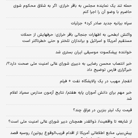
حمله تند یک نماینده مجلس به باقر خرازی: اگر به شلاق محکوم شوی
حاضرم با وضو آن را اجرا کنم
سپاه بیانیه جدید صادر کرد+ جزئیات
واکنش ابطحی به اظهارات جنجالی باقر خرازی؛ حرفهایش از حملات
مستقیم آمریکا و اسرائیل و براندازان تلختر و حتی خطرناکتر است
خواننده پیشکسوت موسیقی ایران بستری شد
خبر انتصاب محسن رضایی به دبیری شورای عالی امنیت ملی صحت دارد؟/
خبرگزاری فارس توضیح داد
انفجار مهیب در یک پالایشگاه نفت + فیلم
خبر مهم برای دانش آموزان پایه هفتم/ نتایج آزمون مدارس سمپاد اعلام
شد
قیمت یک لیتر بنزین در عراق چند؟
از شایعه تا واقعیت/ ذوالقدر همچنان دبیر شورای ‌عالی امنیت ملی است؟
پیش‌بینی منابع اطلاعاتی آمریکا از اقدام قریب‌الوقوع پوتین/ روسیه قصد