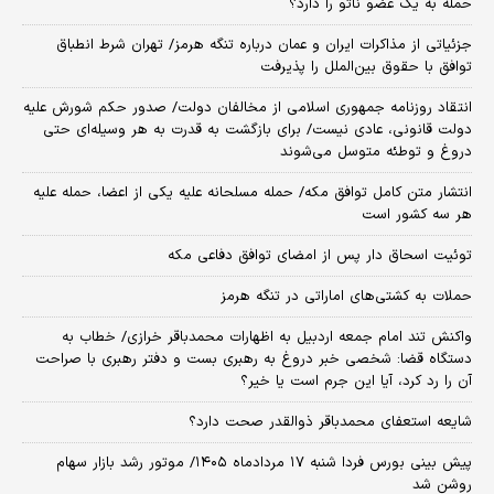
حمله به یک عضو ناتو را دارد؟
جزئیاتی از مذاکرات ایران و عمان درباره تنگه هرمز/ تهران شرط انطباق
توافق با حقوق بین‌الملل را پذیرفت
انتقاد روزنامه جمهوری اسلامی از مخالفان دولت/ صدور حکم شورش علیه
دولت قانونی، عادی نیست/ برای بازگشت به قدرت به هر وسیله‌ای حتی
دروغ و توطئه متوسل می‌شوند
انتشار متن کامل توافق مکه/ حمله مسلحانه علیه یکی از اعضا، حمله علیه
هر سه کشور است
توئیت اسحاق دار پس از امضای توافق دفاعی مکه
حملات به کشتی‌های اماراتی در تنگه هرمز
واکنش تند امام جمعه اردبیل به اظهارات محمدباقر خرازی/ خطاب به
دستگاه قضا: شخصی خبر دروغ به رهبری بست و دفتر رهبری با صراحت
آن را رد کرد، آیا این جرم است یا خیر؟
شایعه استعفای محمدباقر ذوالقدر صحت دارد؟
پیش بینی بورس فردا شنبه ۱۷ مردادماه ۱۴۰۵/ موتور رشد بازار سهام
روشن شد