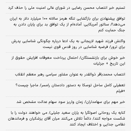
تسنیم خبر انتصاب محسن رضایی در شورای عالی امنیت ملی را حذف کرد
توافق پیشنهادی برای بازگشایی تنگه هرمز سالانه ۱۰۰ میلیارد دلار به ایران
می‌دهد!/ سناتور آمریکایی: آماده‌ام از یک توافق بد برای پایان دادن به
جنگ حمایت کنم
واکنش فرزند شهید لاریجانی به یک ادعا درباره چگونگی شناسایی پدرش
برای ترور/ فرضیه شناسایی در روز قدس قوی نیست
خبر خوش برای بازنشستگان/ احتمال پرداخت معوقات افزایش حقوق از
این تاریخ + جزئیات
انتصاب محمدباقر ذوالقدر به عنوان مشاور سیاسی رهبر معظم انقلاب
تعطیلی کامل ساحل توسکا به دستور دادستان رامسر/ ماجرا چیست؟
+فیلم
خبر مهم برای سهامداران/ زمان واریز سود سهام عدالت مشخص شد
کنایه یک روحانی اصولگرا به یاران سعید جلیلی/ می خواهند دولت را با
شکست مواجه کنند/ دائماً تلاش می‌کنند میان آقای پزشکیان و فرماندهان
نظامی جدایی و اختلاف ایجاد کنند