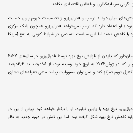
گرانی سرمایه‌گذاران و فعالان اقتصادی بکاهد.
نش‌های میان دونالد ترامپ و فدرال‌رزرو از تصمیمات جروم پاول حمایت
ود.» او اعتقاد دارد که ترامپ می‌خواهد فدرال‌رزرو همچون بانک مرکزی
هره را کاهش دهد؛ اما این سیاست انقباضی در شرایط کنونی به نفع آمریکا
به‌طور کلی رؤسای‌جمهور‌ همیشه به دنبال کاهش نرخ بهره بوده‌اند. همان‌طور که بایدن از افزایش نرخ بهره توسط فدرال‌رزرو در سال‌های 2022
و 2023 راضی‌نبود؛ اما این سیاست‌های فدرال‌رزرو جواب داد و تورم را که در ژوئن2022 به اوج خود رسیده بود، از 9.1درصد به 2.4درصد
نترل تورم تمرکز کند و نمی‌توان مسوولیت پیامد منفی تعرفه‌های تجاری
زرو نرخ بهره‌ را پایین نیاورد، او را برکنار خواهد کرد. پیش از این در
ره کاهش نرخ بهره شکل گرفته بود؛ اما این تنش در دوره جدید به نظر