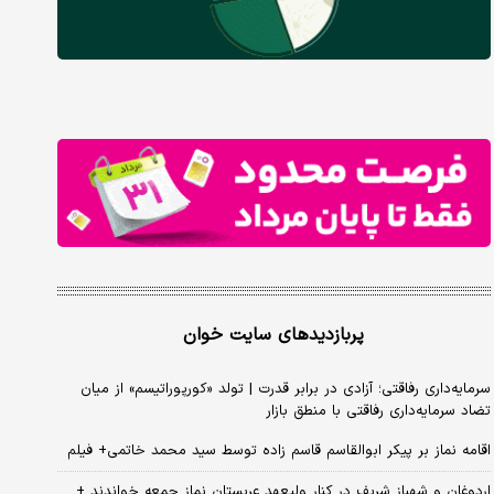
پربازدیدهای سایت خوان
سرمایه‌داری رفاقتی؛ آزادی در برابر قدرت | تولد «کورپوراتیسم» از میان
تضاد سرمایه‌داری رفاقتی با منطق بازار
اقامه نماز بر پیکر ابوالقاسم قاسم زاده توسط سید محمد خاتمی+ فیلم
اردوغان و شهباز شریف در کنار ولیعهد عربستان نماز جمعه خواندند +