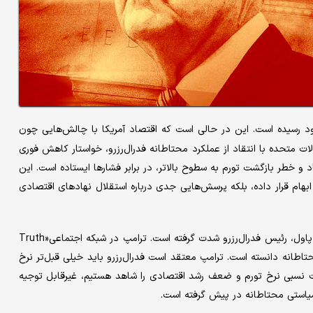
د رسیده است. این در حالی است که اقتصاد آمریکا با چالش‌هایی چون
ت متحده با انتقاد از عملکرد محتاطانه فدرال‌رزرو، خواستار کاهش فوری
اد و خطر بازگشت تورم به سطوح بالاتر، در برابر فشارها ایستاده است. این
از ابهام قرار داده، بلکه پرسش‌هایی جدی درباره استقلال نهادهای اقتصادی
اخیرا تنش‌ها میان دونالد ترامپ، رئیس‌جمهور ایالات متحده و جروم پاول، رئیس فدرال‌رزرو شدت گرفته است. ترامپ در شبکه اجتماعی«Truth
و محتاطانه دانسته است. ترامپ معتقد است فدرال‌رزرو باید خیلی قبل‌تر نرخ
ثبات نسبی نرخ تورم و ضعف رشد اقتصادی را شاهد هستیم، غیرقابل توجیه
 سیاستی محتاطانه در پیش گرفته است.