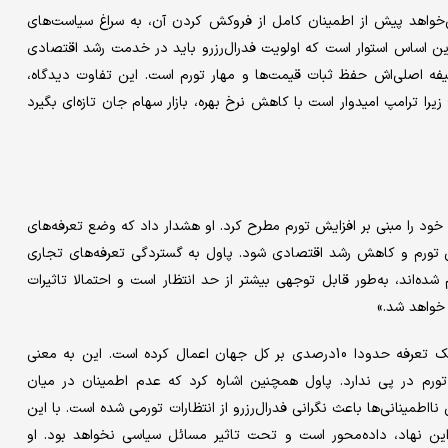
می‌خواهد پیش از اطمینان کامل از فروکش‌ کردن آن، به سراغ سیاست‌های
این اساس استوار است که اولویت فدرال‌رزرو باید در خدمت رشد اقتصادی
یفه اصلی‌اش حفظ ثبات قیمت‌ها و مهار تورم است. این تفاوت دیدگاه،
یرا ترامپ امیدوار است با کاهش نرخ بهره، بازار سهام جان تازه‌ای بگیرد
 خود را مبنی بر افزایش تورم مطرح کرد. او هشدار داد که وضع تعرفه‌های
ش تورم و کاهش رشد اقتصادی شود. پاول به گستردگی تعرفه‌های‌ تجاری
ده‌اند، به‌طور قابل توجهی بیشتر از حد انتظار است و احتمالا تاثیرات
 خواهد شد.»
به عقیده او تعرفه‌ها نوعی مالیات هستند و می‌توان گفت ترامپ یک تعرفه حدودا 10درصدی بر کل جهان اعمال کرده است. این به معنی
رم در پی ندارد. پاول همچنین اشاره کرد که عدم اطمینان در میان
نااطمینانی‌ها باعث نگرانی فدرال‌رزرو از انتظارات تورمی شده است. با این
 این نهاد، داده‌محور است و تحت تاثیر مسائل سیاسی نخواهد بود. او