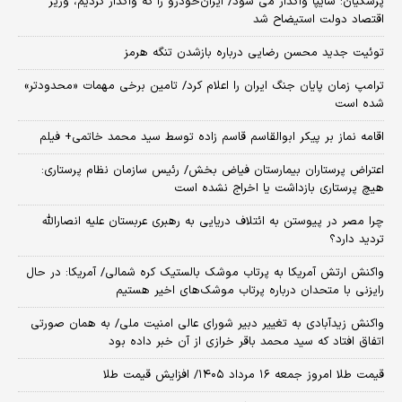
پزشکیان: سایپا واگذار می شود/ ایران‌خودرو را که واگذار کردیم، وزیر
اقتصاد دولت استیضاح شد
توئیت جدید محسن رضایی درباره بازشدن تنگه هرمز
ترامپ زمان پایان جنگ ایران را اعلام کرد/ تامین برخی مهمات «محدودتر»
شده است
اقامه نماز بر پیکر ابوالقاسم قاسم زاده توسط سید محمد خاتمی+ فیلم
اعتراض پرستاران بیمارستان فیاض بخش/ رئیس سازمان نظام پرستاری:
هیچ پرستاری بازداشت یا اخراج نشده است
چرا مصر در پیوستن به ائتلاف دریایی به رهبری عربستان علیه انصارالله
تردید دارد؟
واکنش ارتش آمریکا به پرتاب موشک بالستیک کره شمالی/ آمریکا: در حال
رایزنی با متحدان درباره پرتاب موشک‌های اخیر هستیم
واکنش زیدآبادی به تغییر دبیر شورای عالی امنیت ملی/ به همان صورتی
اتفاق افتاد که سید محمد باقر خرازی از آن خبر داده بود
قیمت طلا امروز جمعه ۱۶ مرداد ۱۴۰۵/ افزایش قیمت طلا