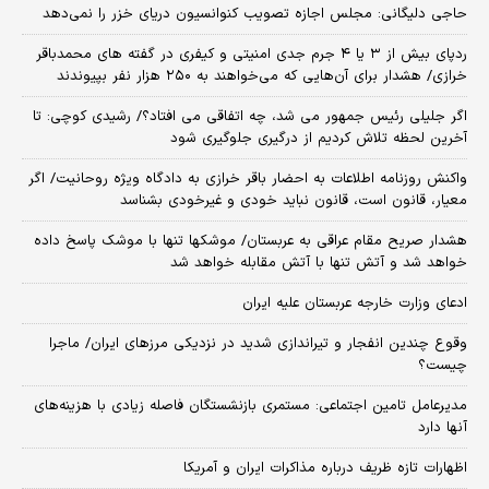
حاجی دلیگانی: مجلس اجازه تصویب کنوانسیون دریای خزر را نمی‌دهد
ردپای بیش از ۳ یا ۴ جرم جدی امنیتی و کیفری در گفته های محمدباقر
خرازی/ هشدار برای آن‌هایی که می‌خواهند به ۲۵۰ هزار نفر بپیوندند
اگر جلیلی رئیس جمهور می شد، چه اتفاقی می افتاد؟/ رشیدی کوچی: تا
آخرین لحظه تلاش کردیم از درگیری جلوگیری شود
واکنش روزنامه اطلاعات به احضار باقر خرازی به دادگاه ویژه روحانیت/ اگر
معیار، قانون است، قانون نباید خودی و غیرخودی بشناسد
هشدار صریح مقام عراقی به عربستان/ موشکها تنها با موشک پاسخ داده
خواهد شد و آتش تنها با آتش مقابله خواهد شد
ادعای وزارت خارجه عربستان علیه ایران
وقوع چندین انفجار و تیراندازی شدید در نزدیکی مرز‌های ایران/ ماجرا
چیست؟
مدیرعامل تامین اجتماعی: مستمری بازنشستگان فاصله زیادی با هزینه‌های
آنها دارد
اظهارات تازه ظریف درباره مذاکرات ایران و آمریکا