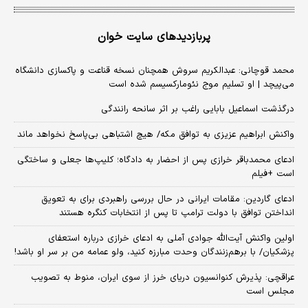
پربازدیدهای سایت خوان
محمد قوچانی: عبدالکریم سروش همچنان نسخه قناعت و پاکسازی دانشگاه
می‌پیچد | او تسلیم موج نئومارکسیسم شده است
درگذشت اسماعیل بابایی راغب بر اثر سانحه رانندگی
واکنش ابراهیم عزیزی به توافق مکه/ هیچ اشتباهی بی‌پاسخ نخواهد ماند
ادعای محمدباقر خرازی پس از احضار به دادگاه؛ کلیپ‌ها جعلی و ساختگی
است +فیلم
ادعای گاردین: مقامات ایرانی در حال بررسی راهبردی برای به تعویق
انداختن توافق با دولت ترامپ تا پس از انتخابات کنگره هستند
اولین واکنش آیت‌الله جوادی آملی به ادعای خرازی درباره استعفای
پزشکیان/ با برهم‌زنندگان وحدت مبارزه کنید، ولو عمامه من بر سر او باشد!
عراقچی: پذیرش کنوانسیون دریای خرز از سوی ایران، منوط به تصویب
مجلس است