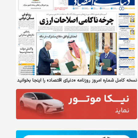
نسخه کامل شماره امروز روزنامه «دنیای‌ اقتصاد» را اینجا بخوانید