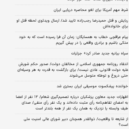
شرط مهم آمریکا برای لغو محاصره دریایی ایران
ربایش و قتل حمیدرضا رجب‌زاده تایید شد/ ارسال ویدئوی لحظه قتل او
برای خانواده‌اش
پیام عراقچی خطاب به همسایگان؛ زمان آن فرا رسیده است که به خود
متکی باشیم و برادری واقعی را در پیش گیریم
سپاه بیانیه جدید صادر کرد+ جزئیات
انتقاد روزنامه جمهوری اسلامی از مخالفان دولت/ صدور حکم شورش
علیه دولت قانونی، عادی نیست/ برای بازگشت به قدرت به هر وسیله‌ای
حتی دروغ و توطئه متوسل می‌شوند
خواننده پیشکسوت موسیقی ایران بستری شد
اظهارات جدید معاون پزشکیان درباره تصمیم‌گیری شعام/ ۱۲ نفر از اعضا
به امضای تفاهم‌نامه رأی مثبت داده‌اند و یک نفر رأی منفی/ صدای
طیف وابسته یا نزدیک به همان یک نفر از همه بلندتر است
از شایعه تا واقعیت/ ذوالقدر همچنان دبیر شورای ‌عالی امنیت ملی
است؟