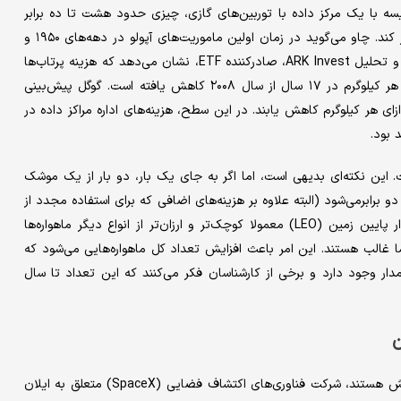
یسه با یک مرکز داده با توربین‌های گازی، چیزی حدود هشت تا ده برابر
بیشتر به ازای هر مگاوات خواهد بود. اما این می‌تواند در آینده تغییر کند. چاو می‌گوید در زمان اولین ماموریت‌های آپولو در دهه‌های ۱۹۵۰ و
۱۹۶۰، هزینه پرتاب هر کیلوگرم به فضا حدود ۴۰۰۰۰۰ دلار بود. تجزیه و تحلیل ARK Invest، صادرکننده ETF، نشان می‌دهد که هزینه پرتاب‌ها
از حدود ۱۵۶۰۰ دلار به ازای هر کیلوگرم به کمتر از ۱۰۰۰ دلار به ازای هر کیلوگرم در ۱۷ سال از سال ۲۰۰۸ کاهش یافته است. گوگل پیش‌بینی
زینه‌ها می‌توانند تا اواسط دهه ۲۰۳۰ به ۲۰۰ دلار به ازای هر کیلوگرم کاهش یابند. در این سطح، هزینه‌های اداره مراکز داده در
 بود.
 این نکته‌ای بدیهی است، اما اگر به جای یک بار، دو بار از یک موشک
 برابرمی‌شود (البته علاوه بر هزینه‌های اضافی که برای استفاده مجدد از
آن متحمل می‌شوید). ماهواره‌ها نیز ارزان‌تر شده‌اند. ماهواره‌های مدار پایین زمین (LEO) معمولا کوچک‌تر و ارزان‌تر از انواع دیگر ماهواره‌ها
ما غالب هستند. این امر باعث افزایش تعداد کل ماهواره‌هایی می‌شود که
: به گفته چاو، اکنون حدود ۱۵۰۰۰ ماهواره در مدار وجود دارد و برخی از کارشناسان فکر می‌کنند که این تعداد تا سال
ن
یکی از نیروهای محرک اصلی بسیاری از این هزینه‌ها که در حال کاهش هستند، شرکت فناوری‌های اکتشاف فضایی (SpaceX) متعلق به ایلان