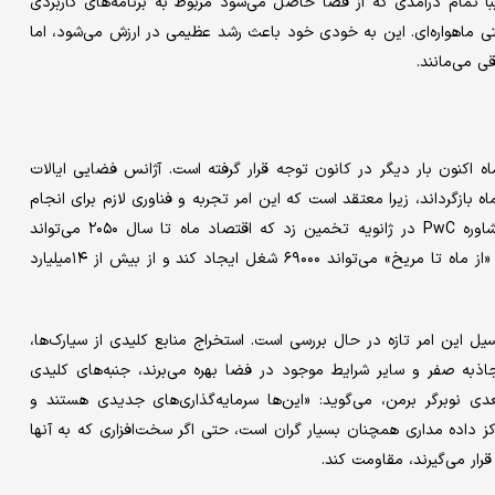
 تمام درآمدی که از فضا حاصل می‌شود مربوط به برنامه‌های کاربردی
ای مثال، ردیاب‌های GPS یا اتصال اینترنتی ماهواره‌ای. این به خودی خود باعث رشد عظیمی در ارزش می‌شود، اما
ی می‌مانند.
اه اکنون بار دیگر در کانون توجه قرار گرفته است. آژانس فضایی ایالات
دان را دوباره به سطح ماه بازگرداند، زیرا معتقد است که این امر تجربه و فناوری لازم برای انجام
اولین ماموریت‌های انسانی به مریخ را فراهم خواهد کرد. شرکت مشاوره PwC در ژانویه تخمین زد که اقتصاد ماه تا سال ۲۰۵۰ می‌تواند
۱۲۷‌میلیارد دلار ارزش داشته باشد. ناسا تخمین می‌زند که برنامه‌های «از ماه تا مریخ» می‌تواند ۶۹۰۰۰ شغل ایجاد کند و از بیش از ۱۴‌میلیارد
ل این امر تازه در حال بررسی است. استخراج منابع کلیدی از سیارک‌ها،
جاذبه صفر و سایر شرایط موجود در فضا بهره می‌برند، جنبه‌های کلیدی
 نوبرگر برمن، می‌گوید: «این‌ها سرمایه‌گذاری‌های جدیدی هستند و
اکز داده مداری همچنان بسیار گران است، حتی اگر سخت‌افزاری که به آنها
ار می‌گیرند، مقاومت کند.