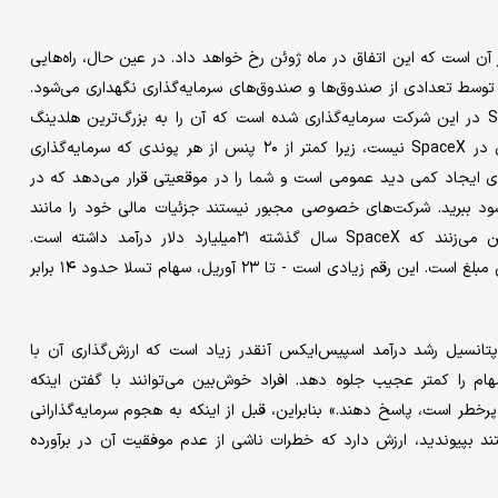
 آن است که این اتفاق در ماه ژوئن رخ خواهد داد. در عین حال، راه‌هایی
توسط تعدادی از صندوق‌ها و صندوق‌های سرمایه‌گذاری نگهداری می‌شود.
به عنوان مثال، ۱۹ درصد از پرتفوی Scottish Mortgage LSE SMT در این شرکت سرمایه‌گذاری شده است که آن را به بزرگ‌ترین هلدینگ
تبدیل می‌کند. خرید صندوق سرمایه‌گذاری دقیقا مشابه سرمایه‌گذاری در SpaceX نیست، زیرا کمتر از ۲۰ پنس از هر پوندی که سرمایه‌گذاری
 یک راه خوب برای ایجاد کمی دید عمومی است و شما را در موقعیتی قرار می‌دهد که در
 سود ببرید. شرکت‌های خصوصی مجبور نیستند جزئیات مالی خود را مانند
شرکت‌های سهامی عام فاش کنند، اما تحلیلگران KeyBanc تخمین می‌زنند که SpaceX سال گذشته ۲۱‌میلیارد دلار درآمد داشته است.
ارزش‌گذاری شایعه‌شده‌ عرضه‌ اولیه‌ی سهام (IPO) بیش از ۸۳ برابر این مبلغ است. این رقم زیادی است - تا ۲۳ آوریل، سهام تسلا حدود ۱۴ برابر
تانسیل رشد درآمد اسپیس‌ایکس آنقدر زیاد است که ارزش‌گذاری آن با
ا ۲۰۲۸ ممکن است رتبه‌بندی سهام را کمتر عجیب جلوه دهد. افراد خوش‌بین می‌توانند با گفتن اینکه
پرخطر است، پاسخ دهند.» بنابراین، قبل از اینکه به هجوم سرمایه‌گذارانی
 بپیوندید، ارزش دارد که خطرات ناشی از عدم موفقیت آن در برآورده