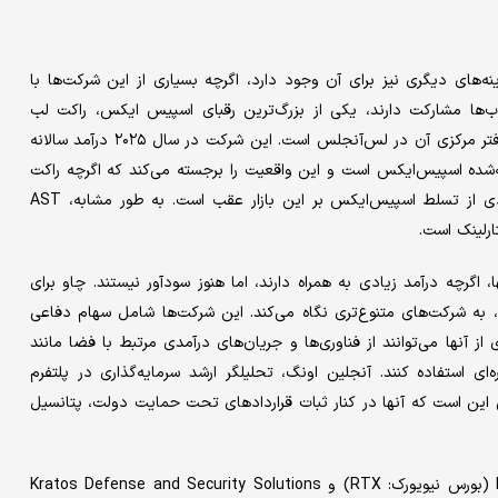
های دیگری نیز برای آن وجود دارد، اگرچه‌ بسیاری از این شرکت‌ها با
تاب‌ها مشارکت دارند، یکی از بزرگ‌ترین رقبای اسپیس ایکس، راکت لب
(Nasdaq: RKLB) است. راکت لب در نیوزیلند تاسیس شد و اکنون دفتر مرکزی آن در لس‌آنجلس است. این شرکت در سال ۲۰۲۵ درآمد سالانه
ه‌شده‌ اسپیس‌ایکس است و این واقعیت را برجسته می‌کند که اگرچه راکت
لب ممکن است دومین شرکت بزرگ پرتاب باشد، اما هنوز تا حدودی از تسلط اسپیس‌ایکس بر این بازار عقب است. به طور مشابه، AST
، اگرچه درآمد زیادی به همراه دارند، اما هنوز سودآور نیستند. چاو برای
، به شرکت‌های متنوع‌تری نگاه می‌کند. این شرکت‌ها شامل سهام دفاعی
L (میلان: LDO) هستند که بسیاری از آنها می‌توانند از فناوری‌ها و جریان‌های درآمدی مرتبط با فضا مانند
هواره‌ای استفاده کنند. آنجلین اونگ، تحلیلگر ارشد سرمایه‌گذاری در پلتفرم
/فضایی این است که آنها در کنار ثبات قراردادهای تحت حمایت دولت، پتانسیل
نام‌هایی مانند L3Harris Technologies بورس نیویورک: LHX، RTX (بورس نیویورک: RTX) و Kratos Defense and Security Solutions