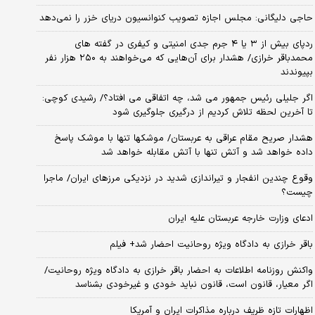
حاجی دلیگانی: مجلس اجازه تصویب کنوانسیون دریای خزر را نمی‌دهد
ردپای بیش از ۳ یا ۴ جرم جدی امنیتی و کیفری در گفته های
محمدباقر خرازی/ هشدار برای آن‌هایی که می‌خواهند به ۲۵۰ هزار نفر
بپیوندند
اگر جلیلی رئیس جمهور می شد، چه اتفاقی می افتاد؟/ رشیدی کوچی:
تا آخرین لحظه تلاش کردیم از درگیری جلوگیری شود
هشدار صریح مقام عراقی به عربستان/ موشکها تنها با موشک پاسخ
داده خواهد شد و آتش تنها با آتش مقابله خواهد شد
وقوع چندین انفجار و تیراندازی شدید در نزدیکی مرز‌های ایران/ ماجرا
چیست؟
ادعای وزارت خارجه عربستان علیه ایران
باقر خرازی به دادگاه ویژه روحانیت احضار شد+ فیلم
واکنش روزنامه اطلاعات به احضار باقر خرازی به دادگاه ویژه روحانیت/
اگر معیار، قانون است، قانون نباید خودی و غیرخودی بشناسد
اظهارات تازه ظریف درباره مذاکرات ایران و آمریکا