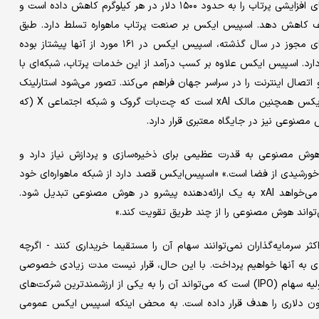
ماسک بوده است. موشک قابل استفاده مجدد آن، فالکون ۹، هزینه‌های افزایشی پرتاب را به حدود ۱۵۰۰ دلار در هر کیلوگرم کاهش داده است و
 نصف کاهش دهد. اسپیس ایکس بر صنعت پرتاب ماهواره تسلط دارد. طبق
گزارش اداره هوانوردی فدرال ایالات متحده، از ۱۹۹ پرتاب فضایی دارای مجوز در سال گذشته، اسپیس ایکس در ۱۶۱ مورد از آنها پیشتاز بوده
م بازار را در اختیار دارد. اسپیس ایکس علاوه بر کسب درآمد از این خدمات پرتاب، شبکه‌ای با
‌دهد و اتصال اینترنت را در سراسر جهان فراهم می‌کند. تصور می‌شود استارلینک
۵۰ تا ۸۰ درصد از درآمد اسپیس ایکس را تشکیل می‌دهد. اسپیس ایکس همچنین مالک xAI است که چت‌بات گروک و شبکه اجتماعی X (که
 مصنوعی نیز در جایگاه معتبری قرار دارد.
وش مصنوعی به قدرت عظیمی برای ذخیره‌سازی و پردازش نیاز دارد و
 خورشیدی از فضا است.» «اسپیس‌ایکس قصد دارد از شبکه ماهواره‌ای خود
برای فعالیت به عنوان یک مرکز داده مداری استفاده کند و ماسک می‌خواهد xAI به یک ارائه‌دهنده پیشرو در هوش مصنوعی تبدیل شود.
تواند هوش مصنوعی را از چند طریق تقویت کند.»
مایه‌گذاران نمی‌توانند سهام آن را مستقیما خریداری کنند - اگرچه
دی به آنها خواهیم پرداخت. با این حال، قرار نیست مدت زیادی خصوصی
بماند. طبق گزارش‌ها، این شرکت در حال ثبت درخواست برای عرضه اولیه سهام (IPO) است که می‌تواند آن را به یکی از ارزشمندترین شرکت‌های
ل کند - گزارش‌ها نشان می‌دهد که ارزش‌گذاری ۱.۷۵ تریلیون دلاری را هدف قرار داده است. به محض اینکه اسپیس ایکس عمومی