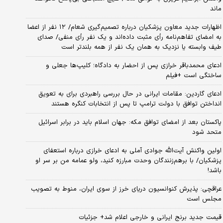
ماند
اظهارات جدید معاون پزشکیان درباره تصمیم‌گیری شعام/ ۱۲ نفر از اعضا
به امضای تفاهم‌نامه رأی مثبت داده‌اند و یک نفر رأی منفی/ صدای
طیف وابسته یا نزدیک به همان یک نفر از همه بلندتر است
ادعای محمدباقر خرازی پس از احضار به دادگاه؛ کلیپ‌ها جعلی و
ساختگی است +فیلم
ادعای گاردین: مقامات ایرانی در حال بررسی راهبردی برای به تعویق
انداختن توافق با دولت ترامپ تا پس از انتخابات کنگره هستند
پاکستان بعد از امضای توافق مکه: جهان اسلام باید در برابر اسرائیل
متحد شود
اولین واکنش آیت‌الله جوادی آملی به ادعای خرازی درباره استعفای
پزشکیان/ با برهم‌زنندگان وحدت مبارزه کنید، ولو عمامه من بر سر او
باشد!
عراقچی: پذیرش کنوانسیون دریای خرز از سوی ایران، منوط به تصویب
مجلس است
قیمت جدید برنج ایرانی و خارجی اعلام شد+ جزئیات