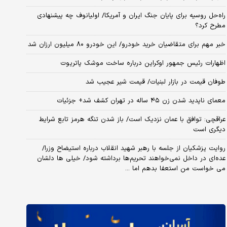
راه‌حل روسیه برای پایان جنگ ایران و آمریکا/ اولیانوف چه پیشنهادی
مطرح کرد؟
خبر مهم برای متقاضیان خرید خودرو/ این خودرو ۸۰ میلیون ارزان شد
اظهارات رئیس جمهور اوکراین درباره ساخت موشک پاتریوت
طوفان قیمت در بازار لبنیات/ قیمت شیر عجیب شد
معمای ناپدید شدن زن ۴۵ ساله در تهران کشف شد+ جزئیات
عراقچی: توافق با عمان نزدیک است/ باز شدن تنگه هرمز تابع شرایط
دیگری است
روایت پزشکیان از جلسه با رهبر شهید انقلاب درباره استیضاح وزرا/
عده‌ای در داخل نمی‌خواهند تحریم‌ها برداشته شود/ خیلی ها دلشان
می خواست من استعفا بدهم اما ...