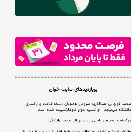
پربازدیدهای سایت خوان
محمد قوچانی: عبدالکریم سروش همچنان نسخه قناعت و پاکسازی
دانشگاه می‌پیچد | او تسلیم موج نئومارکسیسم شده است
درگذشت اسماعیل بابایی راغب بر اثر سانحه رانندگی
واکنش ابراهیم عزیزی به توافق مکه/ هیچ اشتباهی بی‌پاسخ نخواهد