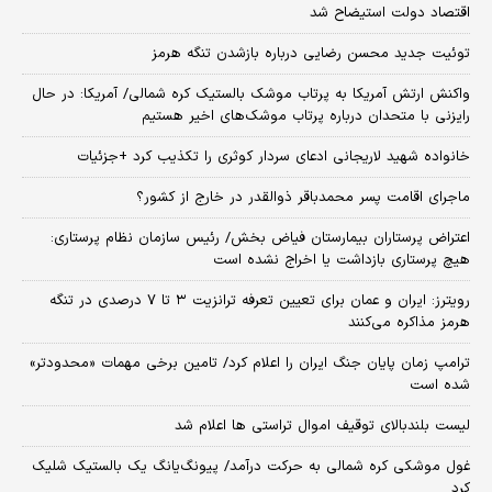
اقتصاد دولت استیضاح شد
توئیت جدید محسن رضایی درباره بازشدن تنگه هرمز
واکنش ارتش آمریکا به پرتاب موشک بالستیک کره شمالی/ آمریکا: در حال
رایزنی با متحدان درباره پرتاب موشک‌های اخیر هستیم
خانواده شهید لاریجانی ادعای سردار کوثری را تکذیب کرد +جزئیات
ماجرای اقامت پسر محمدباقر ذوالقدر در خارج از کشور؟
اعتراض پرستاران بیمارستان فیاض بخش/ رئیس سازمان نظام پرستاری:
هیچ پرستاری بازداشت یا اخراج نشده است
رویترز: ایران و عمان برای تعیین تعرفه ترانزیت ۳ تا ۷ درصدی در تنگه
هرمز مذاکره می‌کنند
ترامپ زمان پایان جنگ ایران را اعلام کرد/ تامین برخی مهمات «محدودتر»
شده است
لیست بلندبالای توقیف اموال تراستی ها اعلام شد
غول موشکی کره شمالی به حرکت درآمد/ پیونگ‌یانگ یک بالستیک شلیک
کرد