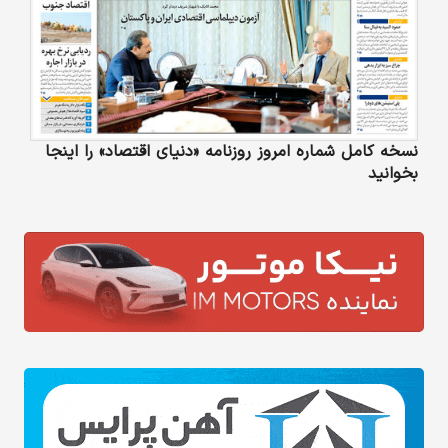
نسخه کامل شماره امروز روزنامه «دنیای‌ اقتصاد» را اینجا
بخوانید