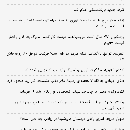
شرط جدید بازنشستگی اعلام شد
زنگ خطر برای طبقه متوسط تهران به صدا درآمد/پایتخت‌نشینان به سمت
فقر رانده می‌شوند
پزشکیان: ۴۷ سال است می‌خواهیم درست کار کنیم، می‌گویند الان وقتش
نیست +فیلم
العربیه: توافق بازگشایی تنگه هرمز در راه است/جزئیات توافق ۶۰ روزه فاش
شد
ادعای العربیه: مذاکرات ایران و آمریکا وارد مرحله نهایی شده است
طلای جهانی به قله ۷ هفته‌ای رسید/ دلار عقب نشست، فلز زرد صعود کرد
گفت‌وگوی متنی با چت‌جی‌پی‌تی نامحدود و رایگان شد + جزئیات
واکنش خبرگزاری قوه قضائیه به ادعای یک نماینده مجلس درباره ترور
شهید لاریجانی
شهباز شریف امروز راهی عربستان می‌شود/در ریاض چه خبر است؟
جزئیاتی از طرح راهبردی امنیت تنگه هرمز/جریمه ۲۰ درصدی برای